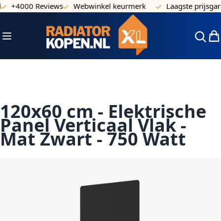
+4000 Reviews
Webwinkel keurmerk
Laagste prijsgaran
Ga naar de inhoud
Toggle Nav
Win
120x60 cm - Elektrische
Panel Verticaal Vlak -
Mat Zwart - 750 Watt