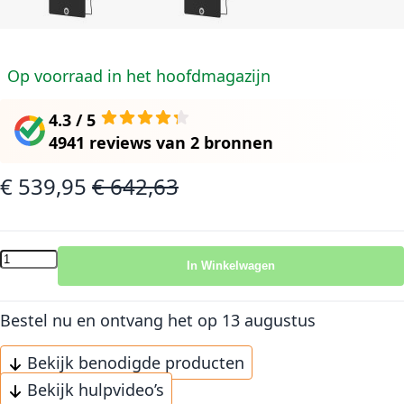
Op voorraad in het hoofdmagazijn
4.3 / 5
4941 reviews
van
2 bronnen
€ 539,95
€ 642,63
Speciale prijs
Normale prijs
In Winkelwagen
Bestel nu en ontvang het
op 13 augustus
Bekijk benodigde producten
Bekijk hulpvideo’s