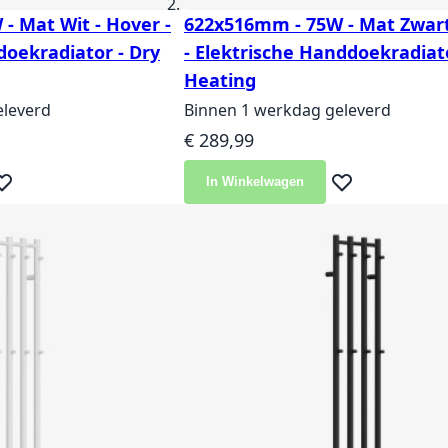
- Mat Wit - Hover -
622x516mm - 75W - Mat Zwart
doekradiator - Dry
- Elektrische Handdoekradiato
Heating
eleverd
Binnen 1 werkdag geleverd
€ 289,99
In Winkelwagen
eg toe aan verlanglijst
Voeg toe aan ver