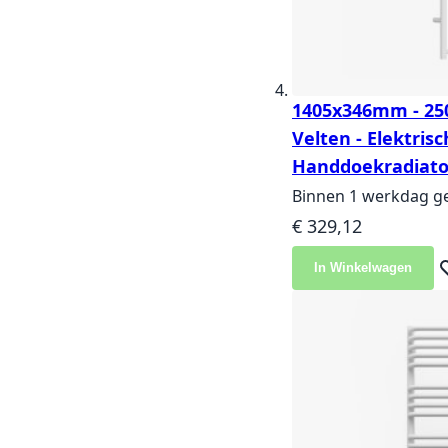
1405x346mm - 250
Velten - Elektris
Handdoekradiator
Binnen 1 werkdag g
€ 329,12
In Winkelwagen
Vo