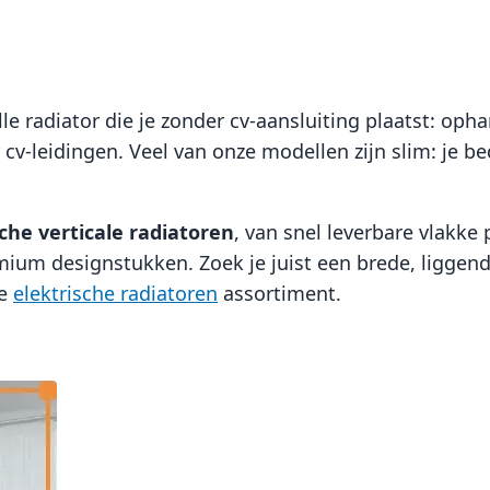
 pagina
a
agina
olgende
le radiator die je zonder cv-aansluiting plaatst: oph
 cv-leidingen. Veel van onze modellen zijn slim: je 
sche verticale radiatoren
, van snel leverbare vlakk
ium designstukken. Zoek je juist een brede, liggend
te
elektrische radiatoren
assortiment.