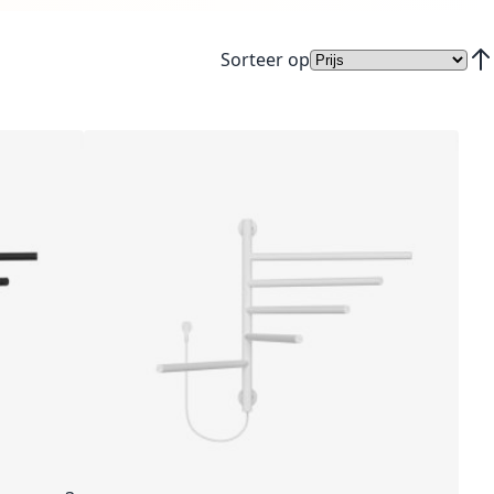
Sorteer op
Van