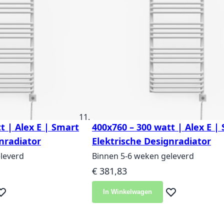
t | Alex E | Smart
400x760 – 300 watt | Alex E |
nradiator
Elektrische Designradiator
leverd
Binnen 5-6 weken geleverd
€ 381,83
In Winkelwagen
eg toe aan verlanglijst
Voeg toe aan ver