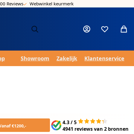
00 Reviews
Webwinkel keurmerk
Laa
Mijn account
Verlanglijst
Winke
op
Showroom
Zakelijk
Klantenservice
4.3 / 5
Vanaf €1200,-
4941 reviews
van
2 bronnen