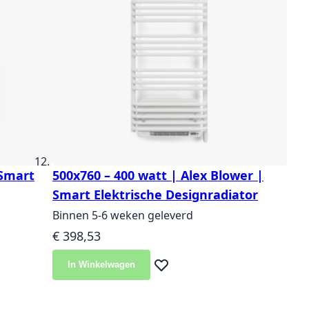
 Smart
500x760 – 400 watt | Alex Blower |
Smart Elektrische Designradiator
Binnen 5-6 weken geleverd
€ 398,53
In Winkelwagen
langlijst
Voeg toe aan verlanglijst