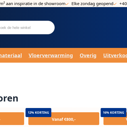
m² aan inspiratie in de showroom
Elke zondag geopend
+40
materiaal
Vloerverwarming
Overig
Uitverko
toren
12% KORTING
16% KORTING
-
Vanaf €800,-