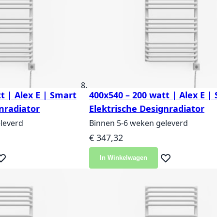
t | Alex E | Smart
400x540 – 200 watt | Alex E |
nradiator
Elektrische Designradiator
leverd
Binnen 5-6 weken geleverd
€ 347,32
In Winkelwagen
eg toe aan verlanglijst
Voeg toe aan ver