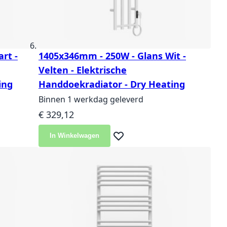
rt -
1405x346mm - 250W - Glans Wit -
Velten - Elektrische
ing
Handdoekradiator - Dry Heating
Binnen 1 werkdag geleverd
€ 329,12
In Winkelwagen
langlijst
Voeg toe aan verlanglijst