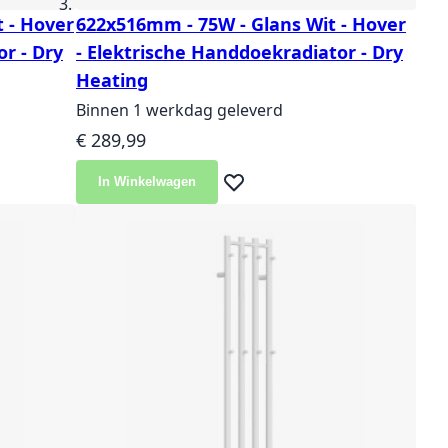
 - Hover
622x516mm - 75W - Glans Wit - Hover
r - Dry
- Elektrische Handdoekradiator - Dry
Heating
Binnen 1 werkdag geleverd
€ 289,99
In Winkelwagen
langlijst
Voeg toe aan verlanglijst