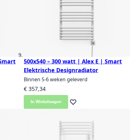
 Smart
500x540 – 300 watt | Alex E | Smart
Elektrische Designradiator
Binnen 5-6 weken geleverd
€ 357,34
In Winkelwagen
langlijst
Voeg toe aan verlanglijst