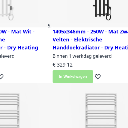
W - Mat Wit -
1405x346mm - 250W - Mat Zwa
che
Velten - Elektrische
 - Dry Heating
Handdoekradiator - Dry Heat
eleverd
Binnen 1 werkdag geleverd
€ 329,12
In Winkelwagen
eg toe aan verlanglijst
Voeg toe aan ver