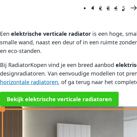
1
2
3
4
5
Pagina
U lees momenteel
Pagina
Pagina
Pagina
Pagin
P
V
Een
elektrische verticale radiator
is een hoge, smal
smalle wand, naast een deur of in een ruimte zonder
en eco-standen.
Bij RadiatorKopen vind je een breed aanbod
elektri
designradiatoren. Van eenvoudige modellen tot prem
horizontale radiatoren
, of ga terug naar het comple
Bekijk elektrische verticale radiatoren