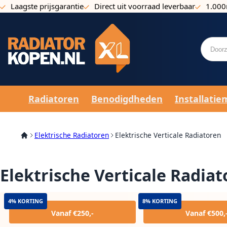
Laagste prijsgarantie
Direct uit voorraad leverbaar
1.000
Ga naar de inhoud
Radiatoren
Benodigdheden
Installatie
Elektrische Radiatoren
Elektrische Verticale Radiatoren
Elektrische Verticale Radia
4% KORTING
8% KORTING
Vanaf €250,-
Vanaf €500,