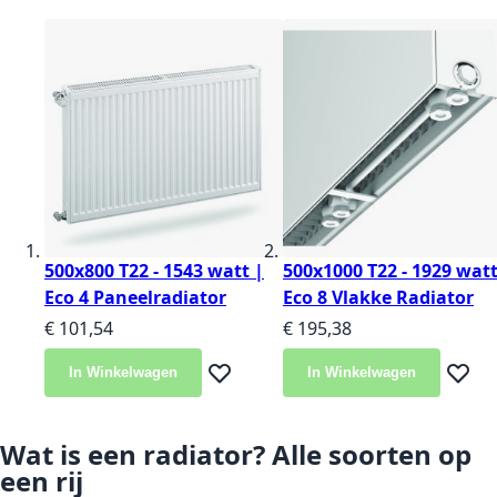
500x800 T22 - 1543 watt |
500x1000 T22 - 1929 watt
Eco 4 Paneelradiator
Eco 8 Vlakke Radiator
€ 101,54
€ 195,38
In Winkelwagen
In Winkelwagen
Voeg toe aan verlanglijst
Voeg t
Wat is een radiator? Alle soorten op
een rij