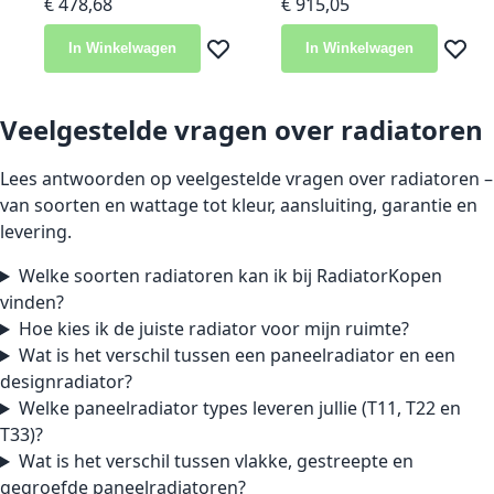
€ 478,68
€ 915,05
In Winkelwagen
In Winkelwagen
Voeg toe aan verlanglijst
Voeg t
Veelgestelde vragen over radiatoren
Lees antwoorden op veelgestelde vragen over radiatoren –
van soorten en wattage tot kleur, aansluiting, garantie en
levering.
Welke soorten radiatoren kan ik bij RadiatorKopen
vinden?
Hoe kies ik de juiste radiator voor mijn ruimte?
Wat is het verschil tussen een paneelradiator en een
designradiator?
Welke paneelradiator types leveren jullie (T11, T22 en
T33)?
Wat is het verschil tussen vlakke, gestreepte en
gegroefde paneelradiatoren?