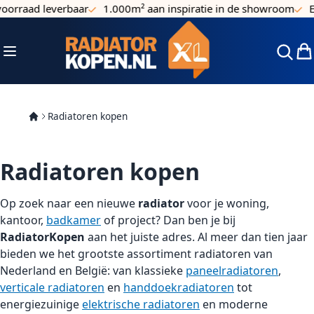
ad leverbaar
1.000m² aan inspiratie in de showroom
Elke z
Ga naar de inhoud
Toggle Nav
Win
Radiatoren kopen
Radiatoren kopen
Op zoek naar een nieuwe
radiator
voor je woning,
kantoor,
badkamer
of project? Dan ben je bij
RadiatorKopen
aan het juiste adres. Al meer dan tien jaar
bieden we het grootste assortiment radiatoren van
Nederland en België: van klassieke
paneelradiatoren
,
verticale radiatoren
en
handdoekradiatoren
tot
energiezuinige
elektrische radiatoren
en moderne