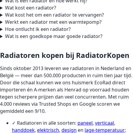
Wat is een radiator en hoe werkt hij?
Wat kost een radiator?
Wat kost het om een radiator te vervangen?
Werkt een radiator met een warmtepomp?
Hoe ontlucht ik een radiator?
Wat is een goedkope maar goede radiator?
Radiatoren kopen bij RadiatorKopen
Sinds oktober 2013 leveren we radiatoren in Nederland en
België — meer dan 500.000 producten in ruim tien jaar tijd.
Door die schaal kunnen we ons huismerk EcoRad direct
importeren én A-merken als Henrad op voorraad houden
tegen scherpere prijzen dan veel concurrenten. Met ruim
4.000 reviews via Trusted Shops en Google scoren we
gemiddeld een 9/10.
✓ Radiatoren in alle soorten:
paneel
,
verticaal
,
handdoek
,
elektrisch
,
design
en
lage-temperatuur
;