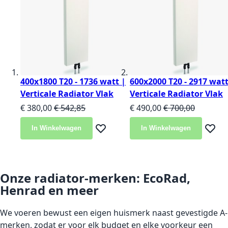
400x1800 T20 - 1736 watt |
600x2000 T20 - 2917 watt
Verticale Radiator Vlak
Verticale Radiator Vlak
Speciale prijs
Normale prijs
Speciale prijs
Normale prijs
€ 380,00
€ 542,85
€ 490,00
€ 700,00
In Winkelwagen
In Winkelwagen
Voeg toe aan verlanglijst
Voeg t
Onze radiator-merken: EcoRad,
Henrad en meer
We voeren bewust een eigen huismerk naast gevestigde A-
merken, zodat er voor elk budget en elke voorkeur een