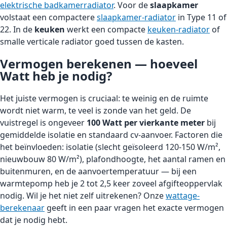
elektrische badkamerradiator
. Voor de
slaapkamer
volstaat een compactere
slaapkamer-radiator
in Type 11 of
22. In de
keuken
werkt een compacte
keuken-radiator
of
smalle verticale radiator goed tussen de kasten.
Vermogen berekenen — hoeveel
Watt heb je nodig?
Het juiste vermogen is cruciaal: te weinig en de ruimte
wordt niet warm, te veel is zonde van het geld. De
vuistregel is ongeveer
100 Watt per vierkante meter
bij
gemiddelde isolatie en standaard cv-aanvoer. Factoren die
het beïnvloeden: isolatie (slecht geïsoleerd 120-150 W/m²,
nieuwbouw 80 W/m²), plafondhoogte, het aantal ramen en
buitenmuren, en de aanvoertemperatuur — bij een
warmtepomp heb je 2 tot 2,5 keer zoveel afgifteoppervlak
nodig. Wil je het niet zelf uitrekenen? Onze
wattage-
berekenaar
geeft in een paar vragen het exacte vermogen
dat je nodig hebt.