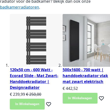
radiator voor de badkamer? Bekijk dan ook onze
badkamerradiatoren
.
120x50 cm - 600 Watt -
500x1600 - 700 watt |
Ecorad Slide - Mat Zwart-
handdoekradiator vlak
Handdoekradiator |
mat zwart elektrisch
Designradiator
€ 442,52
Speciale prijs
Normale prijs
€ 239,99
€ 250,00
In Winkelwagen
Voeg t
In Winkelwagen
Voeg toe aan verlanglijst