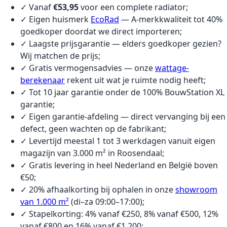
✓ Vanaf
€53,95
voor een complete radiator;
✓ Eigen huismerk
EcoRad
— A-merkkwaliteit tot 40%
goedkoper doordat we direct importeren;
✓ Laagste prijsgarantie — elders goedkoper gezien?
Wij matchen de prijs;
✓ Gratis vermogensadvies — onze
wattage-
berekenaar
rekent uit wat je ruimte nodig heeft;
✓ Tot 10 jaar garantie onder de 100% BouwStation XL
garantie;
✓ Eigen garantie-afdeling — direct vervanging bij een
defect, geen wachten op de fabrikant;
✓ Levertijd meestal 1 tot 3 werkdagen vanuit eigen
magazijn van 3.000 m² in Roosendaal;
✓ Gratis levering in heel Nederland en België boven
€50;
✓ 20% afhaalkorting bij ophalen in onze
showroom
van 1.000 m²
(di–za 09:00–17:00);
✓ Stapelkorting: 4% vanaf €250, 8% vanaf €500, 12%
vanaf €800 en 16% vanaf €1.200;