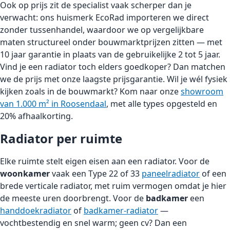
Ook op prijs zit de specialist vaak scherper dan je
verwacht: ons huismerk EcoRad importeren we direct
zonder tussenhandel, waardoor we op vergelijkbare
maten structureel onder bouwmarktprijzen zitten — met
10 jaar garantie in plaats van de gebruikelijke 2 tot 5 jaar.
Vind je een radiator toch elders goedkoper? Dan matchen
we de prijs met onze laagste prijsgarantie. Wil je wél fysiek
kijken zoals in de bouwmarkt? Kom naar onze
showroom
van 1.000 m² in Roosendaal
, met alle types opgesteld en
20% afhaalkorting.
Radiator per ruimte
Elke ruimte stelt eigen eisen aan een radiator. Voor de
woonkamer
vaak een Type 22 of 33
paneelradiator
of een
brede verticale radiator, met ruim vermogen omdat je hier
de meeste uren doorbrengt. Voor de
badkamer
een
handdoekradiator
of
badkamer-radiator
—
vochtbestendig en snel warm; geen cv? Dan een