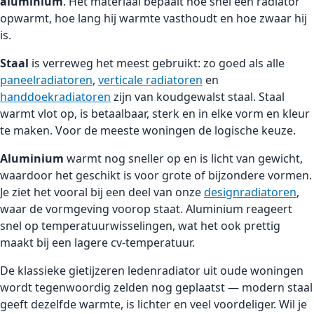
aluminium
. Het materiaal bepaalt hoe snel een radiator
opwarmt, hoe lang hij warmte vasthoudt en hoe zwaar hij
is.
Staal
is verreweg het meest gebruikt: zo goed als alle
paneelradiatoren
,
verticale radiatoren
en
handdoekradiatoren
zijn van koudgewalst staal. Staal
warmt vlot op, is betaalbaar, sterk en in elke vorm en kleur
te maken. Voor de meeste woningen de logische keuze.
Aluminium
warmt nog sneller op en is licht van gewicht,
waardoor het geschikt is voor grote of bijzondere vormen.
Je ziet het vooral bij een deel van onze
designradiatoren
,
waar de vormgeving voorop staat. Aluminium reageert
snel op temperatuurwisselingen, wat het ook prettig
maakt bij een lagere cv-temperatuur.
De klassieke gietijzeren ledenradiator uit oude woningen
wordt tegenwoordig zelden nog geplaatst — modern staal
geeft dezelfde warmte, is lichter en veel voordeliger. Wil je