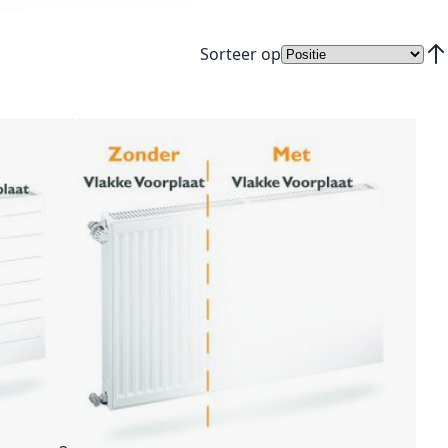
Sorteer op
Van