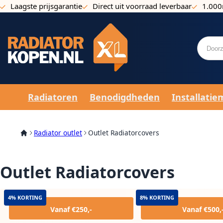
Laagste prijsgarantie
Direct uit voorraad leverbaar
1.000
Ga naar de inhoud
Radiatoren
Benodigdheden
Installatie
Radiator outlet
Outlet Radiatorcovers
Outlet Radiatorcovers
4% KORTING
8% KORTING
Vanaf €250,-
Vanaf €500,