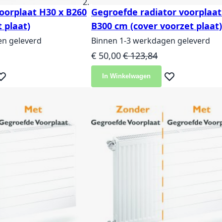
voorplaat H30 x B260
Gegroefde radiator voorplaat
 plaat)
B300 cm (cover voorzet plaat)
en geleverd
Binnen 1-3 werkdagen geleverd
js
Speciale prijs
Normale prijs
€ 50,00
€ 123,84
In Winkelwagen
eg toe aan verlanglijst
Voeg toe aan ver