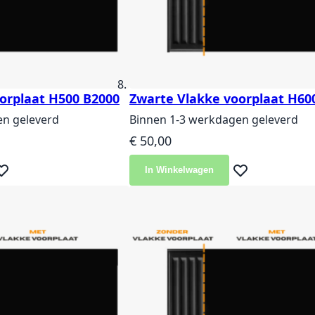
orplaat H500 B2000
Zwarte Vlakke voorplaat H60
en geleverd
Binnen 1-3 werkdagen geleverd
€ 50,00
In Winkelwagen
eg toe aan verlanglijst
Voeg toe aan ver