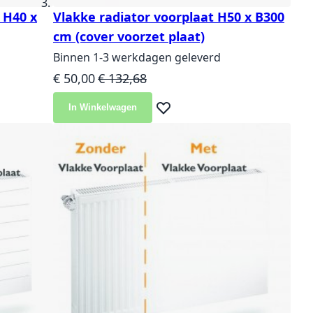
 H40 x
Vlakke radiator voorplaat H50 x B300
cm (cover voorzet plaat)
Binnen 1-3 werkdagen geleverd
Speciale prijs
Normale prijs
€ 50,00
€ 132,68
In Winkelwagen
langlijst
Voeg toe aan verlanglijst