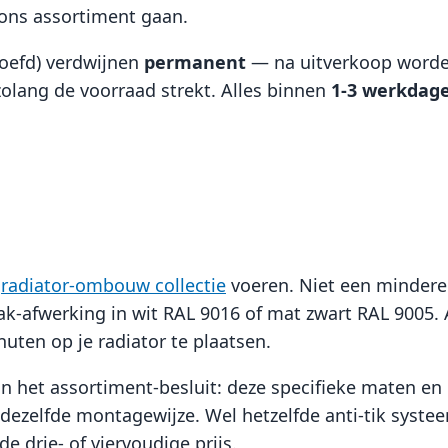
ons assortiment gaan.
groefd) verdwijnen
permanent
— na uitverkoop worde
 zolang de voorraad strekt. Alles binnen
1-3 werkdag
e
radiator-ombouw collectie
voeren. Niet een mindere 
k-afwerking in wit RAL 9016 of mat zwart RAL 9005. A
uten op je radiator te plaatsen.
t in het assortiment-besluit: deze specifieke maten 
el dezelfde montagewijze. Wel hetzelfde anti-tik syst
de drie- of viervoudige prijs.