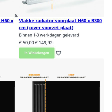
 H60 x
Vlakke radiator voorplaat H60 x B300
cm (cover voorzet plaat)
Binnen 1-3 werkdagen geleverd
Speciale prijs
Normale prijs
€ 50,00
€ 149,92
In Winkelwagen
langlijst
Voeg toe aan verlanglijst