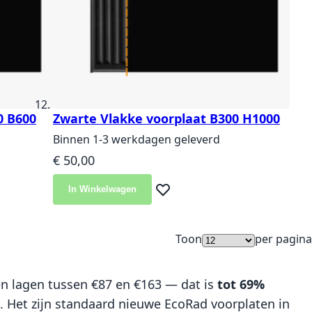
0 B600
Zwarte Vlakke voorplaat B300 H1000
Binnen 1-3 werkdagen geleverd
€ 50,00
In Winkelwagen
langlijst
Voeg toe aan verlanglijst
Toon
per pagina
jzen lagen tussen €87 en €163 — dat is
tot 69%
. Het zijn standaard nieuwe EcoRad voorplaten in