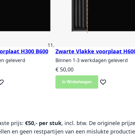
orplaat H300 B600
Zwarte Vlakke voorplaat H60
en geleverd
Binnen 1-3 werkdagen geleverd
€ 50,00
In Winkelwagen
eg toe aan verlanglijst
Voeg toe aan ver
ste prijs:
€50,- per stuk
, incl. btw. De originele pri
len en geen restpartijen van een mislukte productie