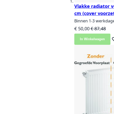
Vlakke radiator 
cm (cover voorzet
Binnen 1-3 werkdag
Speciale prijs
Normale pri
€ 50,00
€ 87,48
In Winkelwagen
Vo