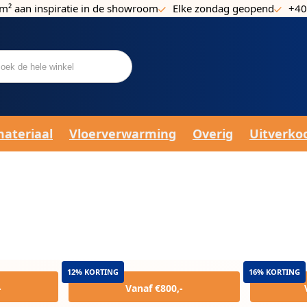
m² aan inspiratie in de showroom
Elke zondag geopend
+40
materiaal
Vloerverwarming
Overig
Uitverko
12% KORTING
16% KORTING
-
Vanaf €800,-