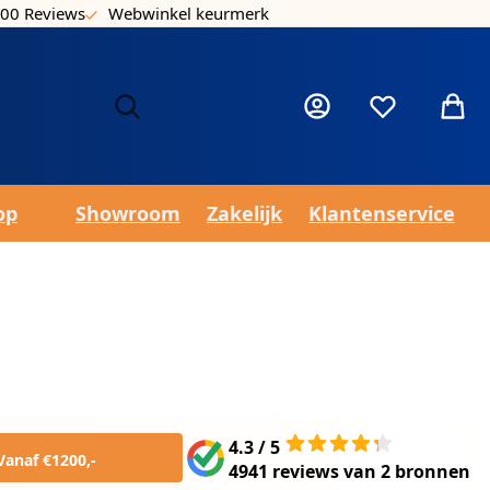
00 Reviews
Webwinkel keurmerk
Laa
Mijn account
Verlanglijst
Winke
op
Showroom
Zakelijk
Klantenservice
4.3 / 5
Vanaf €1200,-
4941 reviews
van
2 bronnen