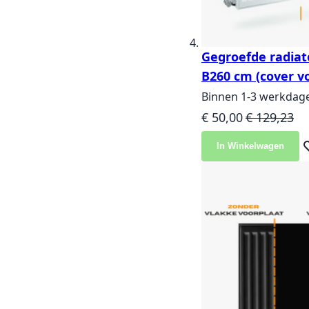
Gegroefde radiat
B260 cm (cover vo
Binnen 1-3 werkdag
Speciale prijs
Normale pri
€ 50,00
€ 129,23
In Winkelwagen
Vo