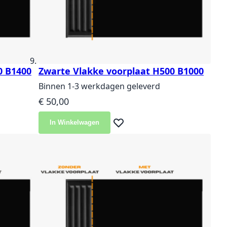
0 B1400
Zwarte Vlakke voorplaat H500 B1000
Binnen 1-3 werkdagen geleverd
€ 50,00
In Winkelwagen
langlijst
Voeg toe aan verlanglijst