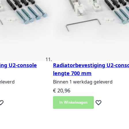
ing U2-console
Radiatorbevestiging U2-cons
lengte 700 mm
eleverd
Binnen 1 werkdag geleverd
€ 20,96
In Winkelwagen
eg toe aan verlanglijst
Voeg toe aan ver