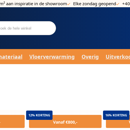
m² aan inspiratie in de showroom
Elke zondag geopend
+40
materiaal
Vloerverwarming
Overig
Uitverko
12% KORTING
16% KORTING
-
Vanaf €800,-