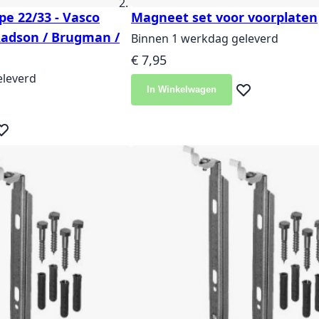
pe 22/33 - Vasco
Magneet set voor voorplaten
 Radson / Brugman /
Binnen 1 werkdag geleverd
€ 7,95
eleverd
In Winkelwagen
Voeg toe aan ver
js
eg toe aan verlanglijst