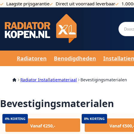
Laagste prijsgarantie
Direct uit voorraad leverbaar
1.000
Ga naar de inhoud
Radiatoren
Benodigdheden
Installatie
Radiator Installatiemateriaal
Bevestigingsmaterialen
Bevestigingsmaterialen
4% KORTING
8% KORTING
Vanaf €250,-
Vanaf €500,