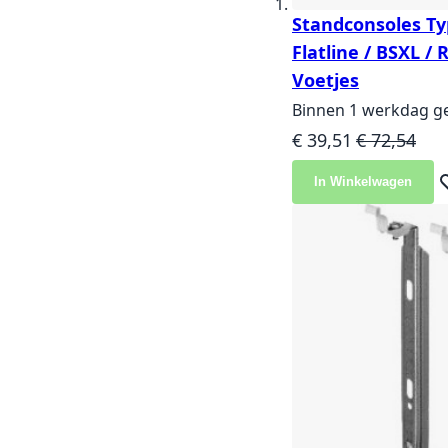
Standconsoles Ty
Flatline / BSXL /
Voetjes
Binnen 1 werkdag g
Speciale prijs
Normale pri
€ 39,51
€ 72,54
In Winkelwagen
Vo