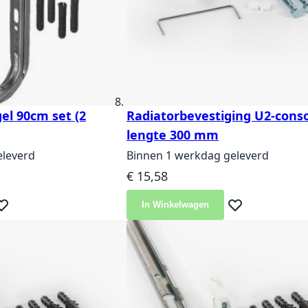
el 90cm set (2
Radiatorbevestiging U2-cons
lengte 300 mm
eleverd
Binnen 1 werkdag geleverd
€ 15,58
In Winkelwagen
eg toe aan verlanglijst
Voeg toe aan ver