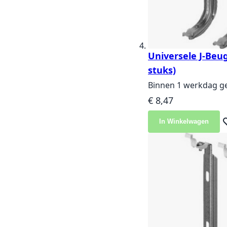
Universele J-Beug
stuks)
Binnen 1 werkdag g
€ 8,47
In Winkelwagen
Vo