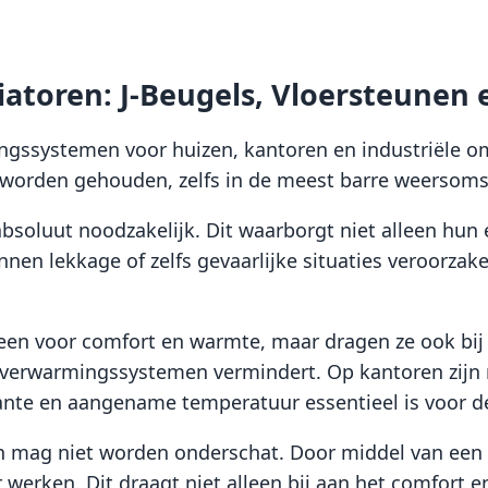
 pagina
a
agina
olgende
atoren: J-Beugels, Vloersteunen 
ingssystemen voor huizen, kantoren en industriële 
 worden gehouden, zelfs in de meest barre weersom
absoluut noodzakelijk. Dit waarborgt niet alleen hun 
en lekkage of zelfs gevaarlijke situaties veroorzake
leen voor comfort en warmte, maar dragen ze ook bij
 verwarmingssystemen vermindert. Op kantoren zijn 
te en aangename temperatuur essentieel is voor de
en mag niet worden onderschat. Door middel van een 
r werken. Dit draagt niet alleen bij aan het comfort 