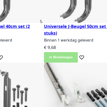
el 40cm set (2
Universele J-Beugel 50cm set 
stuks)
eleverd
Binnen 1 werkdag geleverd
€ 9,68
In Winkelwagen
eg toe aan verlanglijst
Voeg toe aan ver