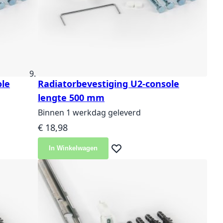
ole
Radiatorbevestiging U2-console
lengte 500 mm
Binnen 1 werkdag geleverd
€ 18,98
In Winkelwagen
langlijst
Voeg toe aan verlanglijst