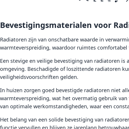
Pagina
U lees momenteel
Pagina
Pagina
Pagina
Pagin
P
V
Bevestigingsmaterialen voor Radi
Radiatoren zijn van onschatbare waarde in verwarm
warmteverspreiding, waardoor ruimtes comfortabel
Een stevige en veilige bevestiging van radiatoren is 
omgeving. Beschadigde of loszittende radiatoren kunn
veiligheidsvoorschriften gelden.
In huizen zorgen goed bevestigde radiatoren niet al
warmteverspreiding, wat het overmatig gebruik van
van optimale werkomstandigheden, waar een constan
Het belang van een solide bevestiging van radiator
functie vervullen en blijven ze jarenlang betrouwbaa