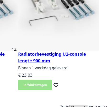
ole
Radiatorbevestiging U2-console
lengte 900 mm
Binnen 1 werkdag geleverd
€ 23,03
In Winkelwagen
langlijst
Voeg toe aan verlanglijst
Toon
per pagina