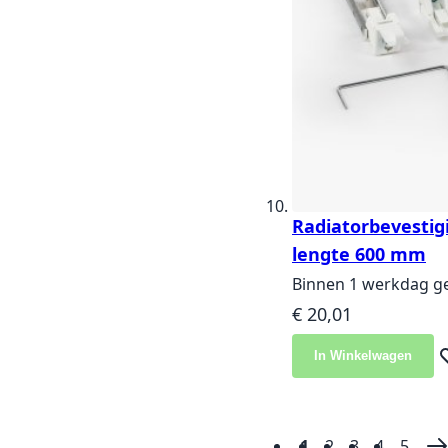
Radiatorbevestig
lengte 600 mm
Binnen 1 werkdag g
€ 20,01
In Winkelwagen
Vo
1
2
3
4
5