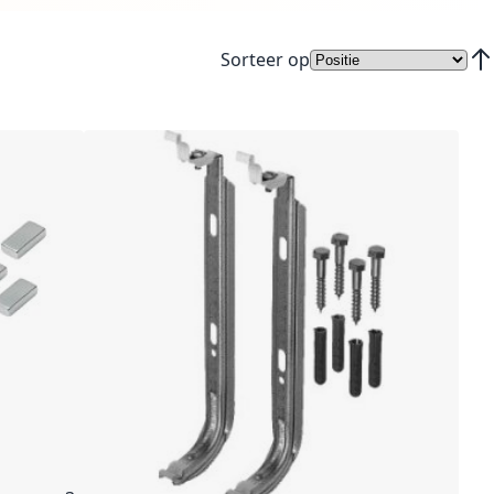
Sorteer op
Van