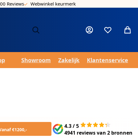
00 Reviews
Webwinkel keurmerk
Laa
Mijn account
Verlanglijst
Winke
op
Showroom
Zakelijk
Klantenservice
4.3 / 5
Vanaf €1200,-
4941 reviews
van
2 bronnen