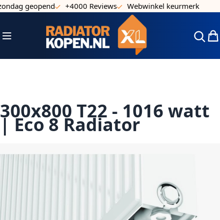
ndag geopend
+4000 Reviews
Webwinkel keurmerk
Ga naar de inhoud
Toggle Nav
Win
300x800 T22 - 1016 watt
| Eco 8 Radiator