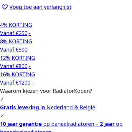
Voeg toe aan verlanglijst
4% KORTING
Vanaf €250,-
8% KORTING
Vanaf €500,-
12% KORTING
Vanaf €800,-
16% KORTING
Vanaf €1200,-
Waarom kiezen voor RadiatorKopen?
✓
Gratis levering
in Nederland & België
✓
10 jaar garantie
op paneelradiatoren –
2 jaar
op
handdoekradiatoren