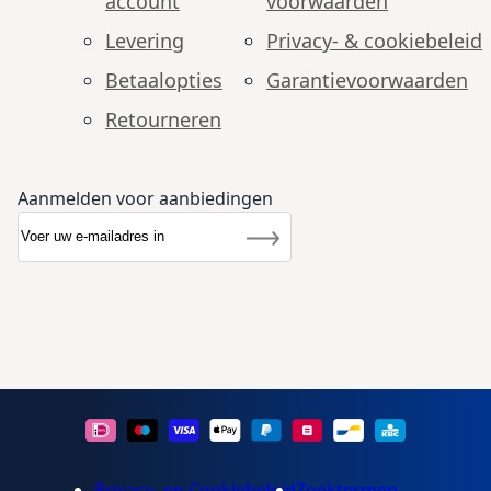
account
voorwaarden
Levering
Privacy- & cookiebeleid
Betaalopties
Garantie­voorwaarden
Retourneren
Aanmelden voor aanbiedingen
Abonneer u op onze nieuwsbrief
Nieuwsbrief
Inschrijven
Privacy- en Cookiebeleid
Zoektermen