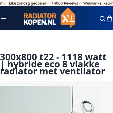
Elke zondag geopend
+4000 Reviews
Webwinkel keurmer
Ga naar de inhoud
Toggle Nav
Win
300x800 t22 - 1118 watt
| hybride eco 8 vlakke
radiator met ventilator