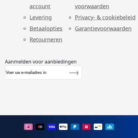
account
voorwaarden
Levering
Privacy- & cookiebeleid
Betaalopties
Garantie­voorwaarden
Retourneren
Aanmelden voor aanbiedingen
Abonneer u op onze nieuwsbrief
Nieuwsbrief
Inschrijven