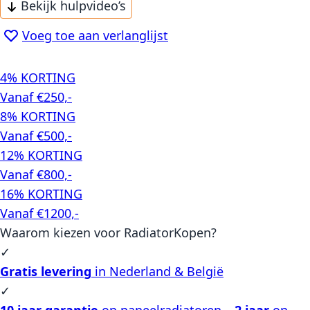
Bekijk hulpvideo’s
Voeg toe aan verlanglijst
4% KORTING
Vanaf €250,-
8% KORTING
Vanaf €500,-
12% KORTING
Vanaf €800,-
16% KORTING
Vanaf €1200,-
Waarom kiezen voor RadiatorKopen?
✓
Gratis levering
in Nederland & België
✓
10 jaar garantie
op paneelradiatoren –
2 jaar
op