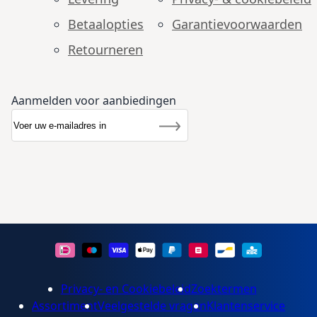
Betaalopties
Garantie­voorwaarden
Retourneren
Aanmelden voor aanbiedingen
Abonneer u op onze nieuwsbrief
Nieuwsbrief
Inschrijven
Privacy- en Cookiebeleid
Zoektermen
Assortiment
Veelgestelde vragen
Klantenservice