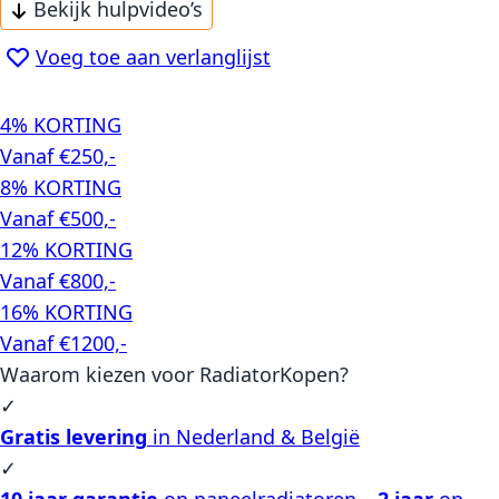
Bekijk hulpvideo’s
Voeg toe aan verlanglijst
4% KORTING
Vanaf €250,-
8% KORTING
Vanaf €500,-
12% KORTING
Vanaf €800,-
16% KORTING
Vanaf €1200,-
Waarom kiezen voor RadiatorKopen?
✓
Gratis levering
in Nederland & België
✓
10 jaar garantie
op paneelradiatoren –
2 jaar
op