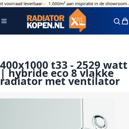
voorraad leverbaar
1.000m² aan inspiratie in de showroom
E
Ga naar de inhoud
Toggle Nav
Win
400x1000 t33 - 2529 watt
| hybride eco 8 vlakke
radiator met ventilator