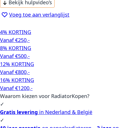
Bekijk hulpvideo’s
Voeg toe aan verlanglijst
4% KORTING
Vanaf €250,-
8% KORTING
Vanaf €500,-
12% KORTING
Vanaf €800,-
16% KORTING
Vanaf €1200,-
Waarom kiezen voor RadiatorKopen?
✓
Gratis levering
in Nederland & België
✓
10 jaar garantie
op paneelradiatoren –
2 jaar
op