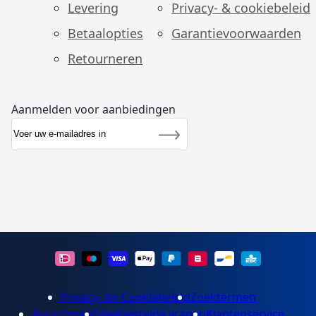
Levering
Privacy- & cookiebeleid
Betaalopties
Garantie­voorwaarden
Retourneren
Aanmelden voor aanbiedingen
Abonneer u op onze nieuwsbrief
Nieuwsbrief
Inschrijven
Privacy- en Cookiebeleid
Zoektermen
Assortiment
Veelgestelde vragen
Klantenservice