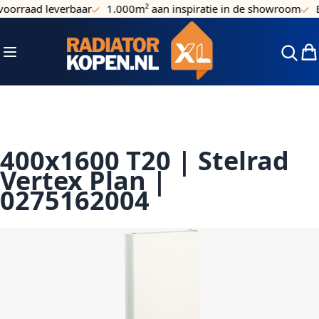
oorraad leverbaar
1.000m² aan inspiratie in de showroom
El
Ga naar de inhoud
Toggle Nav
Win
400x1600 T20 | Stelrad
Vertex Plan |
0275162004