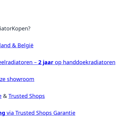
iatorKopen?
land & België
elradiatoren –
2 jaar
op handdoekradiatoren
nze showroom
e
&
Trusted Shops
ng
via Trusted Shops Garantie