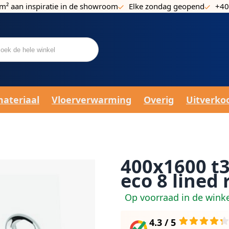
m² aan inspiratie in de showroom
Elke zondag geopend
+40
materiaal
Vloerverwarming
Overig
Uitverko
400x1600 t3
eco 8 lined 
Op voorraad in de wink
4.3 / 5