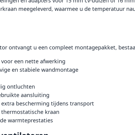
lingen en adapters voor 15 mm cv-buizen of 16 mm f
orkraan meegeleverd, waarmee u de temperatuur nauwk
ator ontvangt u een compleet montagepakket, bestaa
voor een nette afwerking
evige en stabiele wandmontage
dig ontluchten
ebruikte aansluiting
n extra bescherming tijdens transport
 thermostatische kraan
erde warmteprestaties