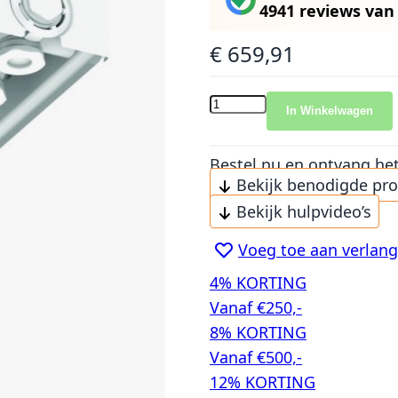
4941 reviews
va
€ 659,91
In Winkelwagen
Bestel nu en ontvang he
Bekijk benodigde pr
Bekijk hulpvideo’s
Voeg toe aan verlangl
4% KORTING
Vanaf €250,-
8% KORTING
Vanaf €500,-
12% KORTING