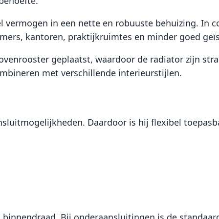
behoefte.
l vermogen in een nette en robuuste behuizing. In co
mers, kantoren, praktijkruimtes en minder goed geïs
venrooster geplaatst, waardoor de radiator zijn stra
mbineren met verschillende interieurstijlen.
sluitmogelijkheden. Daardoor is hij flexibel toepasba
s binnendraad. Bij onderaansluitingen is de standaa