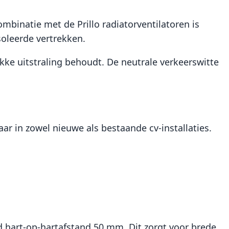
mbinatie met de Prillo radiatorventilatoren is
oleerde vertrekken.
kke uitstraling behoudt. De neutrale verkeerswitte
ar in zowel nieuwe als bestaande cv-installaties.
rd hart-op-hartafstand 50 mm. Dit zorgt voor brede