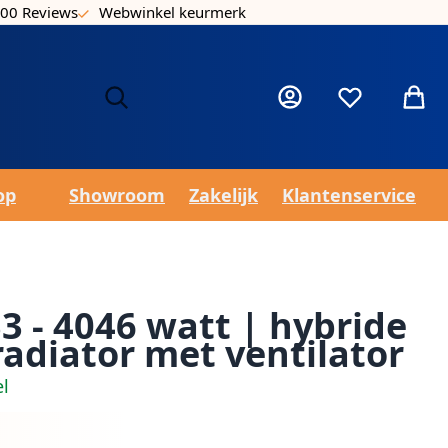
00 Reviews
Webwinkel keurmerk
Laa
Mijn account
Verlanglijst
Winke
op
Showroom
Zakelijk
Klantenservice
3 - 4046 watt | hybride
radiator met ventilator
el