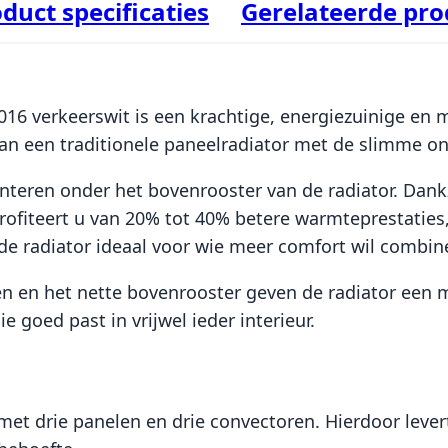
duct specificaties
Gerelateerde pr
9016 verkeerswit is een krachtige, energiezuinige 
n een traditionele paneelradiator met de slimme ond
onteren onder het bovenrooster van de radiator. Dank
profiteert u van 20% tot 40% betere warmteprestaties
ide radiator ideaal voor wie meer comfort wil combin
n en het nette bovenrooster geven de radiator een mo
e goed past in vrijwel ieder interieur.
 met drie panelen en drie convectoren. Hierdoor leve