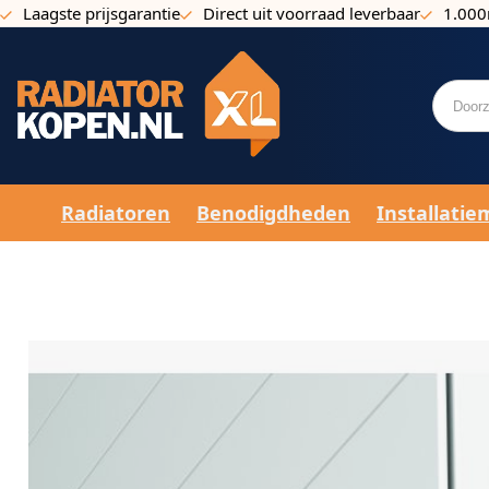
Laagste prijsgarantie
Direct uit voorraad leverbaar
1.000
Ga naar de inhoud
Radiatoren
Benodigdheden
Installatie