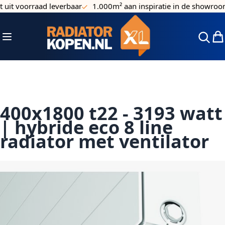
it voorraad leverbaar
1.000m² aan inspiratie in de showroom
Ga naar de inhoud
Toggle Nav
Win
400x1800 t22 - 3193 watt
| hybride eco 8 line
radiator met ventilator