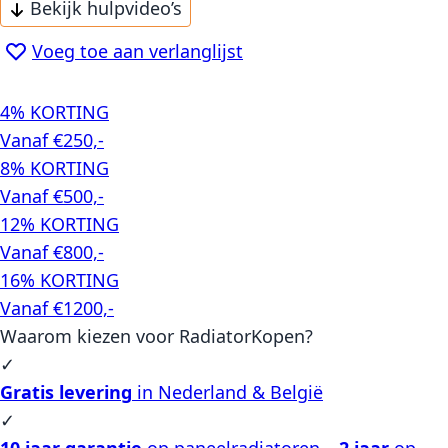
Bekijk hulpvideo’s
Voeg toe aan verlanglijst
4% KORTING
Vanaf €250,-
8% KORTING
Vanaf €500,-
12% KORTING
Vanaf €800,-
16% KORTING
Vanaf €1200,-
Waarom kiezen voor RadiatorKopen?
✓
Gratis levering
in Nederland & België
✓
10 jaar garantie
op paneelradiatoren –
2 jaar
op