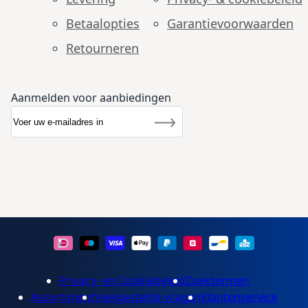
Betaalopties
Garantie­voorwaarden
Retourneren
Aanmelden voor aanbiedingen
Abonneer u op onze nieuwsbrief
Nieuwsbrief
Inschrijven
Privacy- en Cookiebeleid
Zoektermen
Assortiment
Veelgestelde vragen
Klantenservice