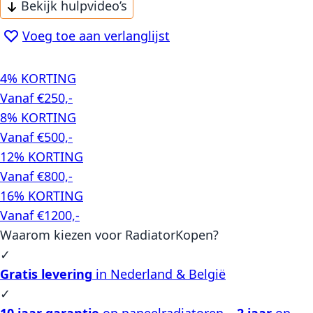
Bekijk hulpvideo’s
Voeg toe aan verlanglijst
4% KORTING
Vanaf €250,-
8% KORTING
Vanaf €500,-
12% KORTING
Vanaf €800,-
16% KORTING
Vanaf €1200,-
Waarom kiezen voor RadiatorKopen?
✓
Gratis levering
in Nederland & België
✓
10 jaar garantie
op paneelradiatoren –
2 jaar
op