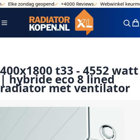
Elke zondag geopend
+4000 Reviews
Webwinkel keurmerk
Ga naar de inhoud
Toggle Nav
Win
400x1800 t33 - 4552 watt
| hybride eco 8 lined
radiator met ventilator