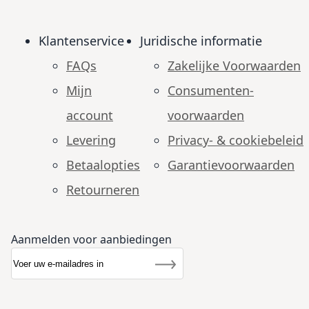
Klantenservice
Juridische informatie
FAQs
Zakelijke Voorwaarden
Mijn
Consumenten­
account
voorwaarden
Levering
Privacy- & cookiebeleid
Betaalopties
Garantie­voorwaarden
Retourneren
Aanmelden voor aanbiedingen
Abonneer u op onze nieuwsbrief
Nieuwsbrief
Inschrijven