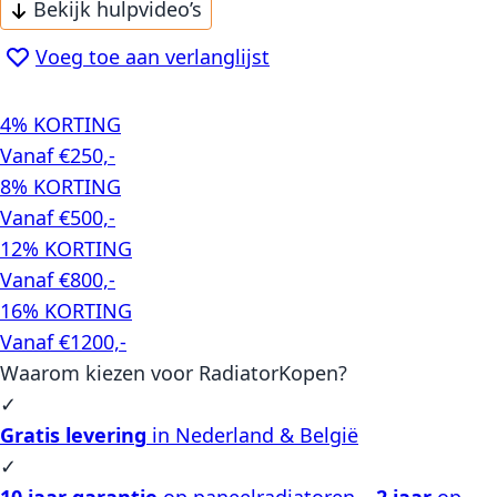
Bekijk hulpvideo’s
Voeg toe aan verlanglijst
4% KORTING
Vanaf €250,-
8% KORTING
Vanaf €500,-
12% KORTING
Vanaf €800,-
16% KORTING
Vanaf €1200,-
Waarom kiezen voor RadiatorKopen?
✓
Gratis levering
in Nederland & België
✓
10 jaar garantie
op paneelradiatoren –
2 jaar
op