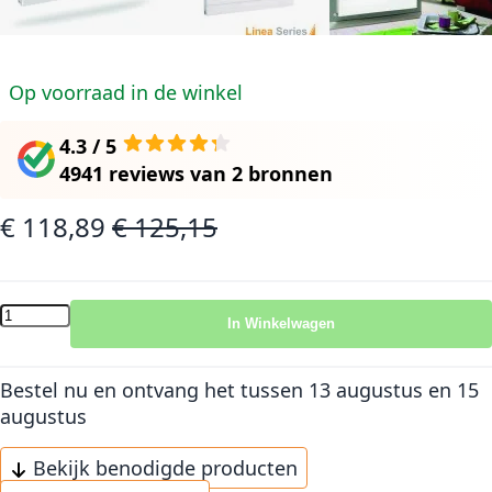
Op voorraad in de winkel
4.3 / 5
4941 reviews
van
2 bronnen
€ 118,89
€ 125,15
Speciale prijs
Normale prijs
In Winkelwagen
Bestel nu en ontvang het
tussen 13 augustus en 15
augustus
Bekijk benodigde producten