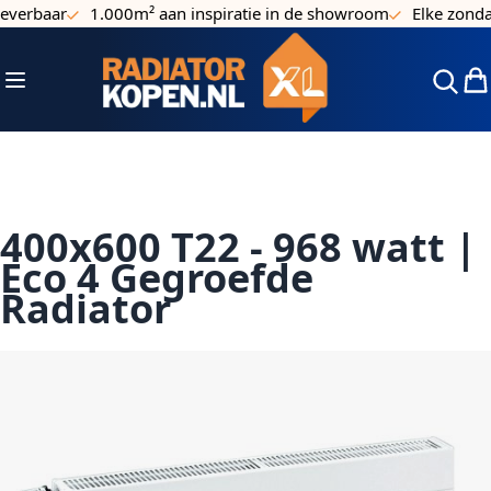
erbaar
1.000m² aan inspiratie in de showroom
Elke zondag
Ga naar de inhoud
Toggle Nav
Win
400x600 T22 - 968 watt |
Eco 4 Gegroefde
Radiator