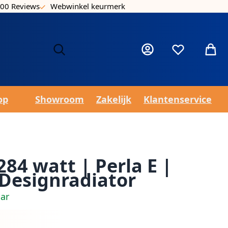
00 Reviews
Webwinkel keurmerk
Laa
Mijn account
Verlanglijst
Winke
op
Showroom
Zakelijk
Klantenservice
284 watt | Perla E |
 Designradiator
aar