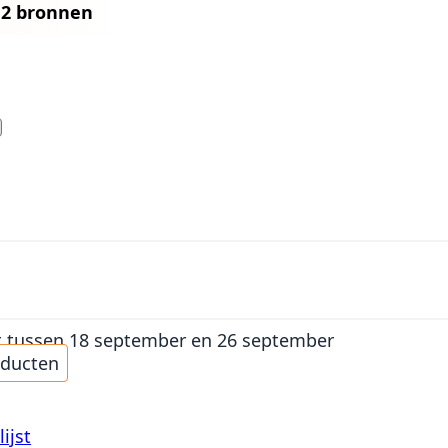
n
2 bronnen
t
tussen 18 september en 26 september
oducten
ijst