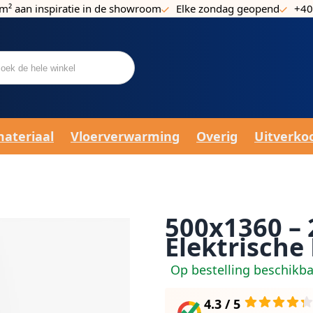
m² aan inspiratie in de showroom
Elke zondag geopend
+40
materiaal
Vloerverwarming
Overig
Uitverko
500x1360 – 
Elektrische
Op bestelling beschikb
4.3 / 5