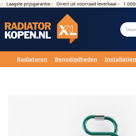
Laagste prijsgarantie
Direct uit voorraad leverbaar
1.000
Ga naar de inhoud
Radiatoren
Benodigdheden
Installatie