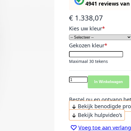
4941 reviews
va
€ 1.338,07
Kies uw kleur
Gekozen kleur
Maximaal 30 tekens
In Winkelwagen
Bestel nu en ontvang he
Bekijk benodigde pr
Bekijk hulpvideo’s
Voeg toe aan verlangl