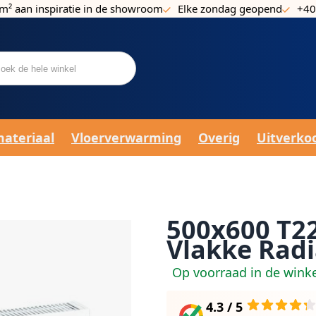
m² aan inspiratie in de showroom
Elke zondag geopend
+40
materiaal
Vloerverwarming
Overig
Uitverko
500x600 T22
Vlakke Radi
Op voorraad in de wink
4.3 / 5