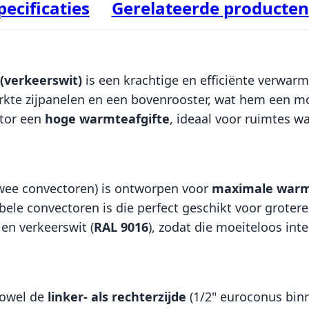
pecificaties
Gerelateerde producten
 (verkeerswit)
is een krachtige en efficiënte verwar
rkte zijpanelen en een bovenrooster, wat hem een mode
ator een
hoge warmteafgifte
, ideaal voor ruimtes 
wee convectoren) is ontworpen voor
maximale warm
bele convectoren is die perfect geschikt voor grote
 en verkeerswit (
RAL 9016
), zodat die moeiteloos integ
owel de
linker- als rechterzijde
(1/2" euroconus binnen