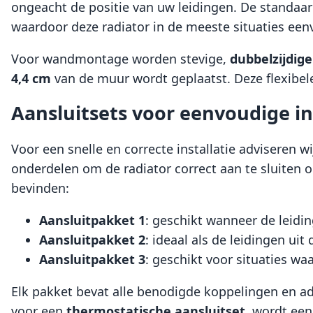
ongeacht de positie van uw leidingen. De standaa
waardoor deze radiator in de meeste situaties e
Voor wandmontage worden stevige,
dubbelzijdig
4,4 cm
van de muur wordt geplaatst. Deze flexibel
Aansluitsets voor eenvoudige in
Voor een snelle en correcte installatie adviseren w
onderdelen om de radiator correct aan te sluiten op
bevinden:
Aansluitpakket 1
: geschikt wanneer de leidin
Aansluitpakket 2
: ideaal als de leidingen ui
Aansluitpakket 3
: geschikt voor situaties w
Elk pakket bevat alle benodigde koppelingen en ada
voor een
thermostatische aansluitset
, wordt ee