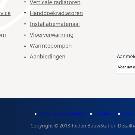
Verticale radiatoren
vice
Handdoekradiatoren
Installatiemateriaal
om
Vloerverwarming
Warmtepompen
Aanbiedingen
Aanmel
Abonnee
Nieuwsb
Privacy- en Cookiebeleid
Zoektermen
Asso
Copyright © 2013-heden BouwStation Detailhan