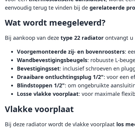
eenvoudig terug te vinden bij de
gerelateerde pr
Wat wordt meegeleverd?
Bij aankoop van deze
type 22 radiator
ontvangt u
Voorgemonteerde zij- en bovenroosters
: e
Wandbevestigingsbeugels
: robuuste L-beug
Bevestigingsset
: inclusief schroeven en plu
Draaibare ontluchtingsplug 1/2"
: voor een e
Blindstoppen 1/2"
: om ongebruikte aansluiting
Losse vlakke voorplaat
: voor maximale flexi
Vlakke voorplaat
Bij deze radiator wordt de vlakke voorplaat
los me