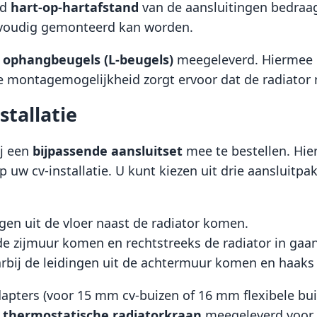
rd
hart-op-hartafstand
van de aansluitingen bedraa
envoudig gemonteerd kan worden.
e ophangbeugels (L-beugels)
meegeleverd. Hiermee ku
e montagemogelijkheid zorgt ervoor dat de radiator 
stallatie
ij een
bijpassende aansluitset
mee te bestellen. Hie
 uw cv-installatie. U kunt kiezen uit drie aansluitpa
gen uit de vloer naast de radiator komen.
t de zijmuur komen en rechtstreeks de radiator in gaan
aarbij de leidingen uit de achtermuur komen en haak
pters (voor 15 mm cv-buizen of 16 mm flexibele buize
n
thermostatische radiatorkraan
meegeleverd voor 