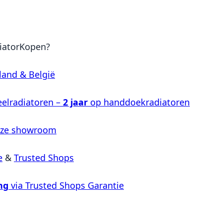
iatorKopen?
land & België
elradiatoren –
2 jaar
op handdoekradiatoren
nze showroom
e
&
Trusted Shops
ng
via Trusted Shops Garantie