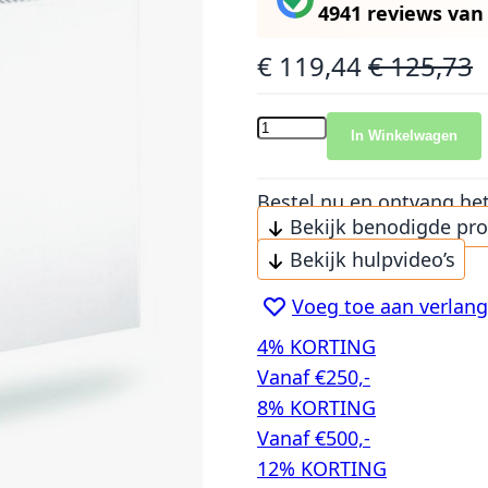
4941 reviews
va
€ 119,44
€ 125,73
Speciale prijs
Normale prijs
In Winkelwagen
Bestel nu en ontvang he
Bekijk benodigde pr
Bekijk hulpvideo’s
Voeg toe aan verlangl
4% KORTING
Vanaf €250,-
8% KORTING
Vanaf €500,-
12% KORTING