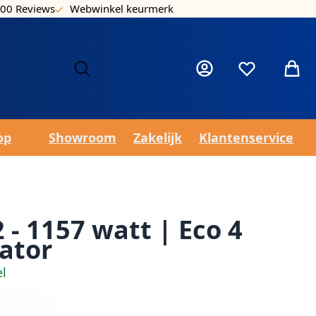
00 Reviews
Webwinkel keurmerk
Laa
Mijn account
Verlanglijst
Winke
op
Showroom
Zakelijk
Klantenservice
 - 1157 watt | Eco 4
ator
el