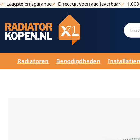
Laagste prijsgarantie
Direct uit voorraad leverbaar
1.000
Ga naar de inhoud
Radiatoren
Benodigdheden
Installatie