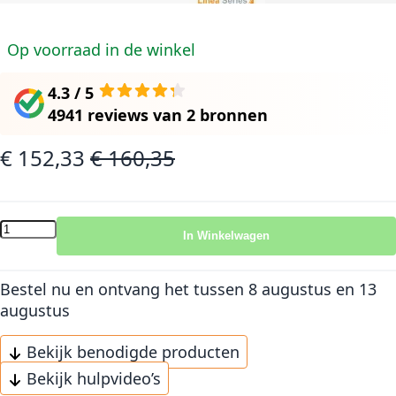
Op voorraad in de winkel
4.3 / 5
4941 reviews
van
2 bronnen
€ 152,33
€ 160,35
Speciale prijs
Normale prijs
In Winkelwagen
Bestel nu en ontvang het
tussen 8 augustus en 13
augustus
Bekijk benodigde producten
Bekijk hulpvideo’s