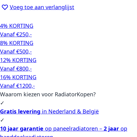
Voeg toe aan verlanglijst
4% KORTING
Vanaf €250,-
8% KORTING
Vanaf €500,-
12% KORTING
Vanaf €800,-
16% KORTING
Vanaf €1200,-
Waarom kiezen voor RadiatorKopen?
✓
Gratis levering
in Nederland & België
✓
10 jaar garantie
op paneelradiatoren –
2 jaar
op
handdoekradiatoren