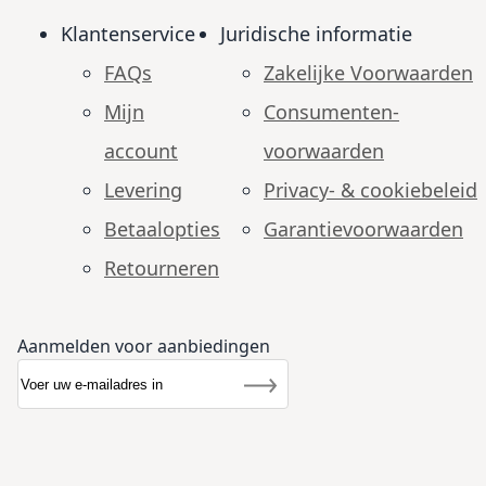
Klantenservice
Juridische informatie
FAQs
Zakelijke Voorwaarden
Mijn
Consumenten­
account
voorwaarden
Levering
Privacy- & cookiebeleid
Betaalopties
Garantie­voorwaarden
Retourneren
Aanmelden voor aanbiedingen
Abonneer u op onze nieuwsbrief
Nieuwsbrief
Inschrijven