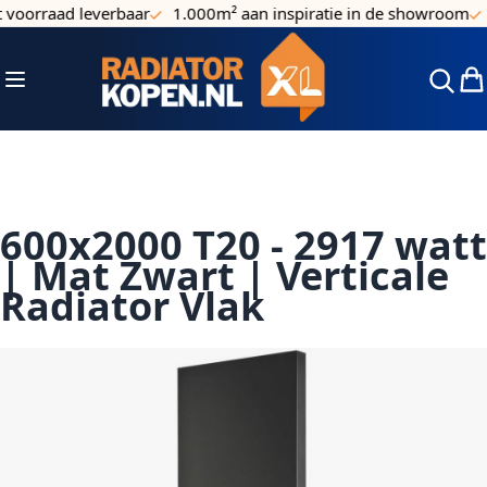
voorraad leverbaar
1.000m² aan inspiratie in de showroom
E
Ga naar de inhoud
Toggle Nav
Win
600x2000 T20 - 2917 watt
| Mat Zwart | Verticale
Radiator Vlak