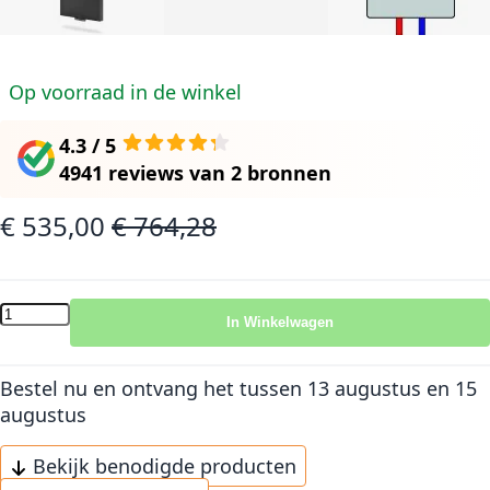
Op voorraad in de winkel
4.3 / 5
4941 reviews
van
2 bronnen
€ 535,00
€ 764,28
Speciale prijs
Normale prijs
In Winkelwagen
Bestel nu en ontvang het
tussen 13 augustus en 15
augustus
Bekijk benodigde producten