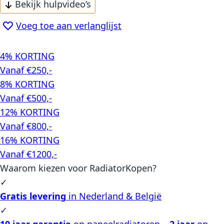
Bekijk hulpvideo’s
Voeg toe aan verlanglijst
4% KORTING
Vanaf €250,-
8% KORTING
Vanaf €500,-
12% KORTING
Vanaf €800,-
16% KORTING
Vanaf €1200,-
Waarom kiezen voor RadiatorKopen?
✓
Gratis levering
in Nederland & België
✓
10 jaar garantie
op paneelradiatoren –
2 jaar
op