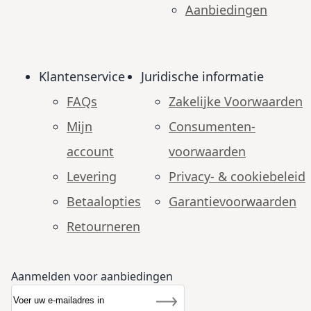
Aanbiedingen
Klantenservice
Juridische informatie
FAQs
Zakelijke Voorwaarden
Mijn
Consumenten­
account
voorwaarden
Levering
Privacy- & cookiebeleid
Betaalopties
Garantie­voorwaarden
Retourneren
Aanmelden voor aanbiedingen
Abonneer u op onze nieuwsbrief
Nieuwsbrief
Inschrijven