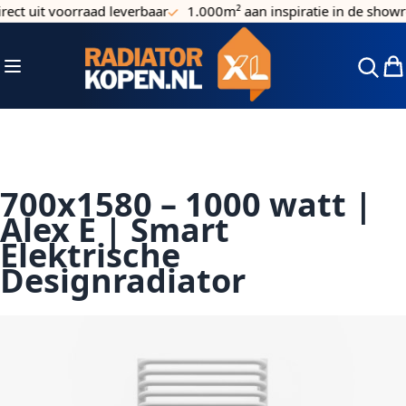
ct uit voorraad leverbaar
1.000m² aan inspiratie in de showr
Ga naar de inhoud
Toggle Nav
Win
700x1580 – 1000 watt |
Alex E | Smart
Elektrische
Designradiator