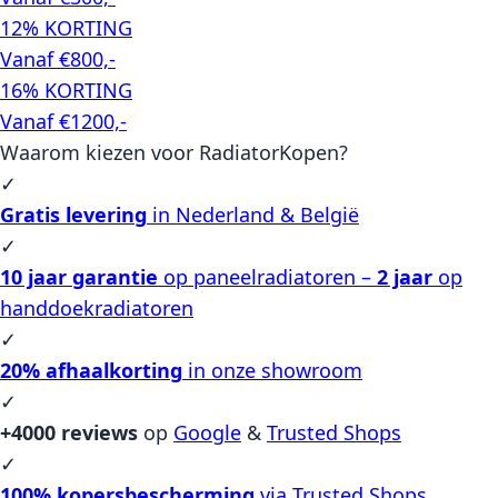
12% KORTING
Vanaf €800,-
16% KORTING
Vanaf €1200,-
Waarom kiezen voor RadiatorKopen?
✓
Gratis levering
in Nederland & België
✓
10 jaar garantie
op paneelradiatoren –
2 jaar
op
handdoekradiatoren
✓
20% afhaalkorting
in onze showroom
✓
+4000 reviews
op
Google
&
Trusted Shops
✓
100% kopersbescherming
via Trusted Shops