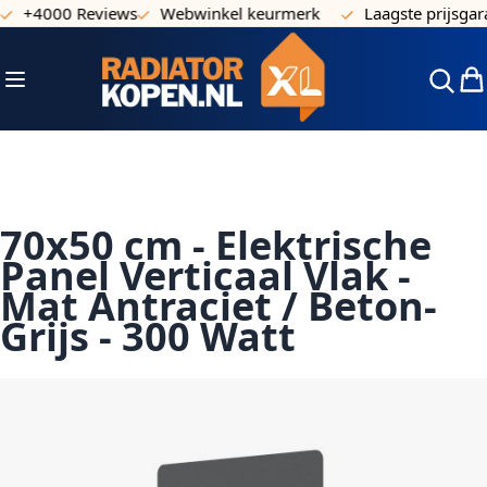
+4000 Reviews
Webwinkel keurmerk
Laagste prijsgaran
Ga naar de inhoud
Toggle Nav
Win
70x50 cm - Elektrische
Panel Verticaal Vlak -
Mat Antraciet / Beton-
Grijs - 300 Watt