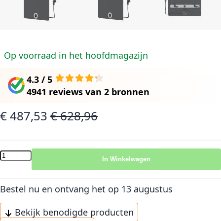
Op voorraad in het hoofdmagazijn
4.3 / 5
4941 reviews
van
2 bronnen
€ 487,53
€ 628,96
Speciale prijs
Normale prijs
In Winkelwagen
Bestel nu en ontvang het
op 13 augustus
Bekijk benodigde producten