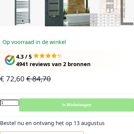
Op voorraad in de winkel
4.3 / 5
4941 reviews
van
2 bronnen
€ 72,60
€ 84,70
Speciale prijs
Normale prijs
In Winkelwagen
Bestel nu en ontvang het
op 13 augustus