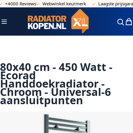
+4000 Reviews
Webwinkel keurmerk
Laagste prijsgarant
Ga naar de inhoud
Toggle Nav
Win
80x40 cm - 450 Watt -
Ecorad
Handdoekradiator -
Chroom - Universal-6
aansluitpunten