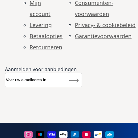
Mijn
Consumenten­
account
voorwaarden
Levering
Privacy- & cookiebeleid
Betaalopties
Garantie­voorwaarden
Retourneren
Aanmelden voor aanbiedingen
Abonneer u op onze nieuwsbrief
Nieuwsbrief
Inschrijven