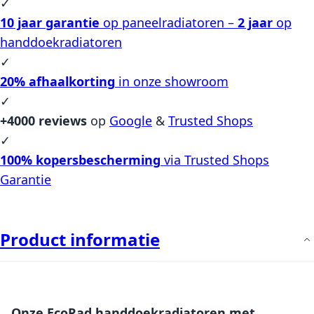
✓
10 jaar garantie
op paneelradiatoren –
2 jaar
op
handdoekradiatoren
✓
20% afhaalkorting
in onze showroom
✓
+4000 reviews
op
Google
&
Trusted Shops
✓
100% kopersbescherming
via Trusted Shops
Garantie
Product informatie
Onze EcoRad handdoekradiatoren met