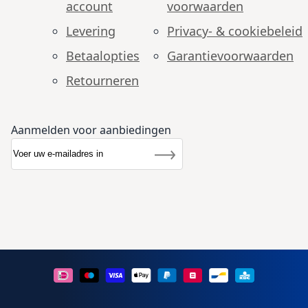
account
voorwaarden
Levering
Privacy- & cookiebeleid
Betaalopties
Garantie­voorwaarden
Retourneren
Aanmelden voor aanbiedingen
Abonneer u op onze nieuwsbrief
Nieuwsbrief
Inschrijven