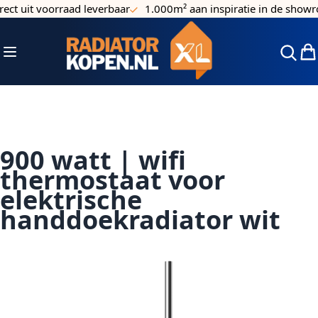
ct uit voorraad leverbaar
1.000m² aan inspiratie in de showro
Ga naar de inhoud
Toggle Nav
Win
900 watt | wifi
thermostaat voor
elektrische
handdoekradiator wit