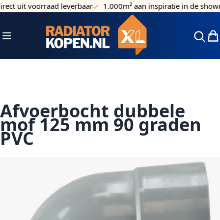
ect uit voorraad leverbaar
1.000m² aan inspiratie in de show
Ga naar de inhoud
Toggle Nav
Win
Afvoerbocht dubbele
mof 125 mm 90 graden
PVC