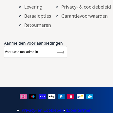
Levering
Privacy- & cookiebeleid
Betaalopties
Garantie­voorwaarden
Retourneren
Aanmelden voor aanbiedingen
Abonneer u op onze nieuwsbrief
Nieuwsbrief
Inschrijven
Privacy- en Cookiebeleid
Zoektermen