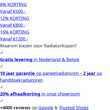
8% KORTING
Vanaf €500,-
12% KORTING
Vanaf €800,-
16% KORTING
Vanaf €1200,-
Waarom kiezen voor RadiatorKopen?
✓
Gratis levering
in Nederland & België
✓
10 jaar garantie
op paneelradiatoren –
2 jaar
op
handdoekradiatoren
✓
20% afhaalkorting
in onze showroom
✓
+4000 reviews
op
Google
&
Trusted Shops