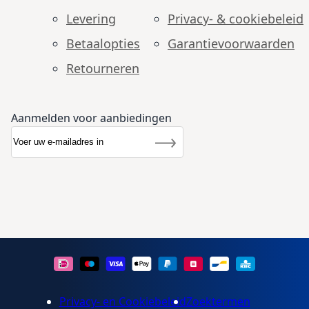
Levering
Privacy- & cookiebeleid
Betaalopties
Garantie­voorwaarden
Retourneren
Aanmelden voor aanbiedingen
Abonneer u op onze nieuwsbrief
Nieuwsbrief
Inschrijven
Privacy- en Cookiebeleid
Zoektermen