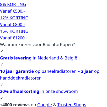
8% KORTING
Vanaf €500,-
12% KORTING
Vanaf €800,-
16% KORTING
Vanaf €1200,-
Waarom kiezen voor RadiatorKopen?
✓
Gratis levering
in Nederland & België
✓
10 jaar garantie
op paneelradiatoren –
2 jaar
op
handdoekradiatoren
✓
20% afhaalkorting
in onze showroom
✓
+4000 reviews
op
Google
&
Trusted Shops