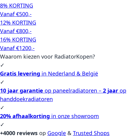
8% KORTING
Vanaf €500,-
12% KORTING
Vanaf €800,-
16% KORTING
Vanaf €1200,-
Waarom kiezen voor RadiatorKopen?
✓
Gratis levering
in Nederland & België
✓
10 jaar garantie
op paneelradiatoren –
2 jaar
op
handdoekradiatoren
✓
20% afhaalkorting
in onze showroom
✓
+4000 reviews
op
Google
&
Trusted Shops