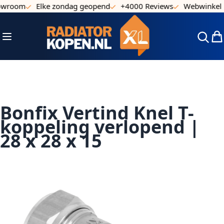
owroom
Elke zondag geopend
+4000 Reviews
Webwinkel k
Ga naar de inhoud
Toggle Nav
Win
Bonfix Vertind Knel T-
koppeling verlopend |
28 x 28 x 15