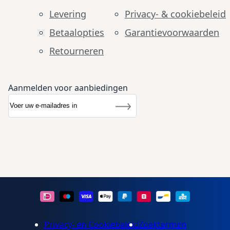
Levering
Privacy- & cookiebeleid
Betaalopties
Garantie­voorwaarden
Retourneren
Aanmelden voor aanbiedingen
Abonneer u op onze nieuwsbrief
Nieuwsbrief
Inschrijven
Privacy- en Cookiebeleid
Zoektermen