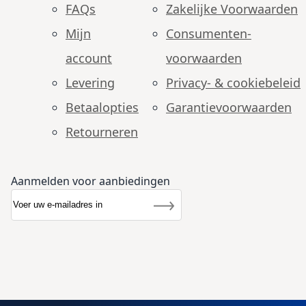
FAQs
Zakelijke Voorwaarden
Mijn
Consumenten­
account
voorwaarden
Levering
Privacy- & cookiebeleid
Betaalopties
Garantie­voorwaarden
Retourneren
Aanmelden voor aanbiedingen
Abonneer u op onze nieuwsbrief
Nieuwsbrief
Inschrijven