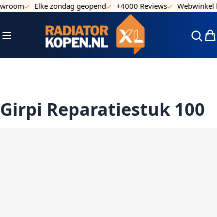
owroom
Elke zondag geopend
+4000 Reviews
Webwinkel k
Ga naar de inhoud
Toggle Nav
Win
Girpi Reparatiestuk 100