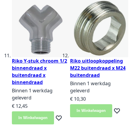
Riko Y-stuk chroom 1/2
Riko uitloopkoppeling
binnendraad x
M22 buitendraad x M24
buitendraad x
buitendraad
binnendraad
Binnen 1 werkdag
Binnen 1 werkdag
geleverd
geleverd
€ 10,30
€ 12,45
In Winkelwagen
Voeg toe 
In Winkelwagen
Voeg toe aan verlanglijst