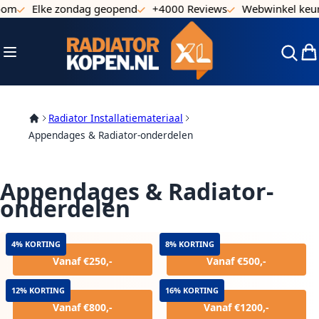
m
Elke zondag geopend
+4000 Reviews
Webwinkel keurm
Ga naar de inhoud
Toggle Nav
Win
Radiator Installatiemateriaal
Appendages & Radiator-onderdelen
Appendages & Radiator-
onderdelen
4% KORTING
8% KORTING
Vanaf €250,-
Vanaf €500,-
12% KORTING
16% KORTING
Vanaf €800,-
Vanaf €1200,-