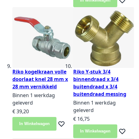
In Winkelwagen
Voeg toe 
Riko kogelkraan volle
Riko Y-stuk 3/4
doorlaat knel 28 mm x
binnendraad x 3/4
28 mm vernikkeld
buitendraad x 3/4
buitendraad messing
Binnen 1 werkdag
geleverd
Binnen 1 werkdag
geleverd
€ 39,20
€ 16,75
In Winkelwagen
Voeg toe aan verlanglijst
In Winkelwagen
Voeg toe 