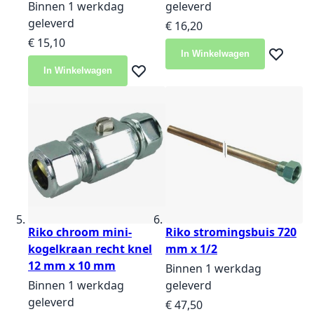
Binnen 1 werkdag
geleverd
geleverd
€ 16,20
€ 15,10
In Winkelwagen
Voeg toe 
In Winkelwagen
Voeg toe aan verlanglijst
Riko chroom mini-
Riko stromingsbuis 720
kogelkraan recht knel
mm x 1/2
12 mm x 10 mm
Binnen 1 werkdag
Binnen 1 werkdag
geleverd
geleverd
€ 47,50