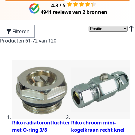
4.3 / 5
4941 reviews
van
2 bronnen
Filteren
Van
Producten
61
-
72
van
120
Riko radiatorontluchter
Riko chroom mini-
met O-ring 3/8
kogelkraan recht knel