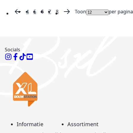
4
5
6
7
8
Toon
per pagina
Pagina
Pagina
Vorige
Pagina
Pagina
U lees momenteel pagina
Pagina
Pagina
Pagina
Volgende
Socials
Informatie
Assortiment