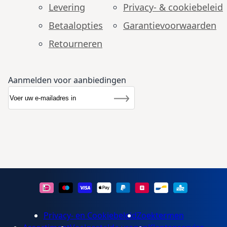
Levering
Privacy- & cookiebeleid
Betaalopties
Garantie­voorwaarden
Retourneren
Aanmelden voor aanbiedingen
Abonneer u op onze nieuwsbrief
Nieuwsbrief
Inschrijven
Privacy- en Cookiebeleid
Zoektermen