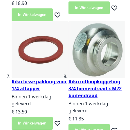
€ 18,90
In Winkelwagen
Voeg toe 
In Winkelwagen
Voeg toe aan verlanglijst
Riko losse pakking voor
Riko uitloopkoppeling
1/4 aftapper
3/4 binnendraad x M22
buitendraad
Binnen 1 werkdag
geleverd
Binnen 1 werkdag
geleverd
€ 13,50
€ 11,35
In Winkelwagen
Voeg toe aan verlanglijst