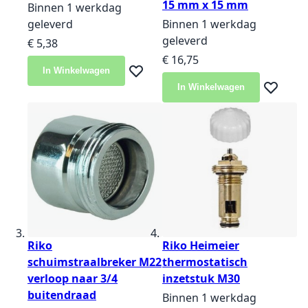
15 mm x 15 mm
Binnen 1 werkdag
geleverd
Binnen 1 werkdag
geleverd
€ 5,38
€ 16,75
In Winkelwagen
Voeg toe aan verlanglijst
In Winkelwagen
Voeg toe 
Riko
Riko Heimeier
schuimstraalbreker M22
thermostatisch
verloop naar 3/4
inzetstuk M30
buitendraad
Binnen 1 werkdag