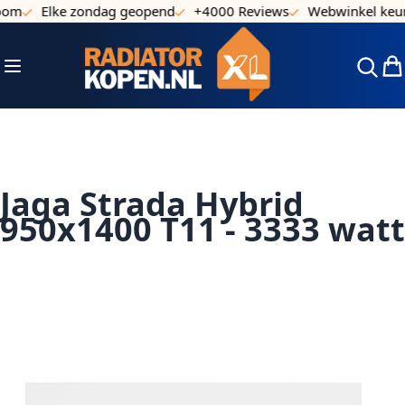
om
Elke zondag geopend
+4000 Reviews
Webwinkel keurm
Ga naar de inhoud
Toggle Nav
Win
Jaga Strada Hybrid
950x1400 T11 - 3333 watt