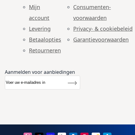
Mijn
Consumenten­
account
voorwaarden
Levering
Privacy- & cookiebeleid
Betaalopties
Garantie­voorwaarden
Retourneren
Aanmelden voor aanbiedingen
Abonneer u op onze nieuwsbrief
Nieuwsbrief
Inschrijven