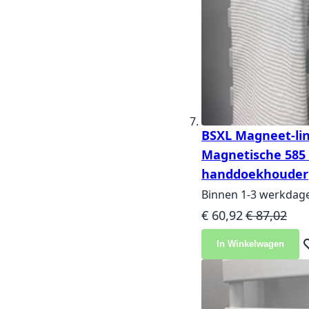
BSXL Magneet-lin
Magnetische 58
handdoekhouder
Binnen 1-3 werkdag
Speciale prijs
Normale pri
€ 60,92
€ 87,02
In Winkelwagen
Vo