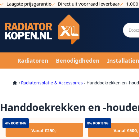
Laagste prijsgarantie
Direct uit voorraad leverbaar
1.000
Ga naar de inhoud
Radiatoren
Benodigdheden
Installatie
Radiatorisolatie & Accessoires
Handdoekrekken en -houd
Handdoekrekken en -houde
4% KORTING
8% KORTING
Vanaf €250,-
Vanaf €500,