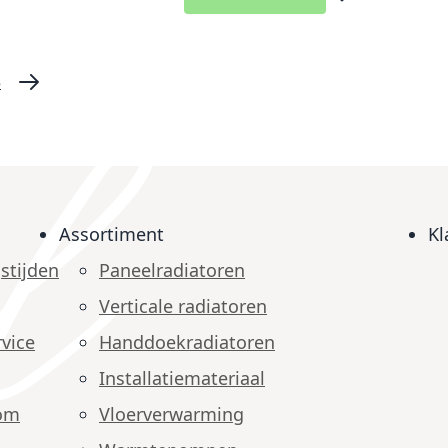
Voeg toe aan ver
5
 momenteel pagina
ina
Pagina
Pagina
Volgende
Assortiment
Kl
stijden
Paneelradiatoren
Verticale radiatoren
vice
Handdoekradiatoren
Installatiemateriaal
om
Vloerverwarming