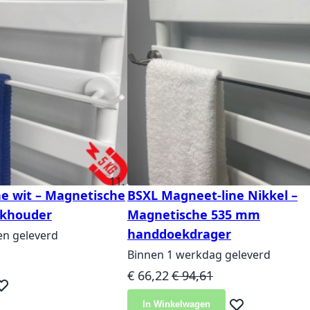
e wit – Magnetische
BSXL Magneet-line Nikkel –
khouder
Magnetische 535 mm
handdoekdrager
en geleverd
js
Binnen 1 werkdag geleverd
Speciale prijs
Normale prijs
€ 66,22
€ 94,61
eg toe aan verlanglijst
In Winkelwagen