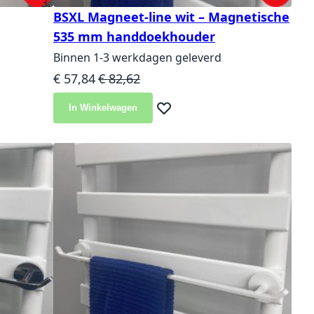
BSXL Magneet-line wit – Magnetische
535 mm handdoekhouder
Binnen 1-3 werkdagen geleverd
Speciale prijs
Normale prijs
€ 57,84
€ 82,62
In Winkelwagen
Voeg toe aan verlanglijst
langlijst