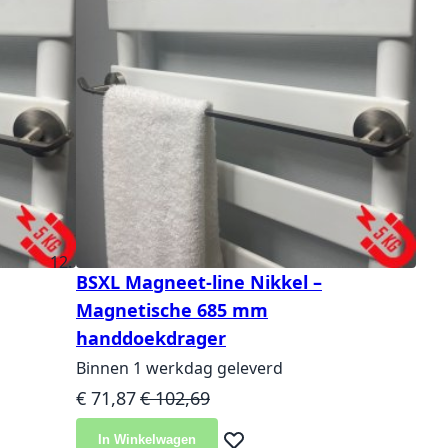
BSXL Magneet-line Nikkel –
Magnetische 685 mm
handdoekdrager
Binnen 1 werkdag geleverd
Speciale prijs
Normale prijs
€ 71,87
€ 102,69
In Winkelwagen