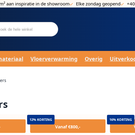
m² aan inspiratie in de showroom
Elke zondag geopend
+40
materiaal
Vloerverwarming
Overig
Uitverko
ers
rs
12% KORTING
16% KORTING
-
Vanaf €800,-