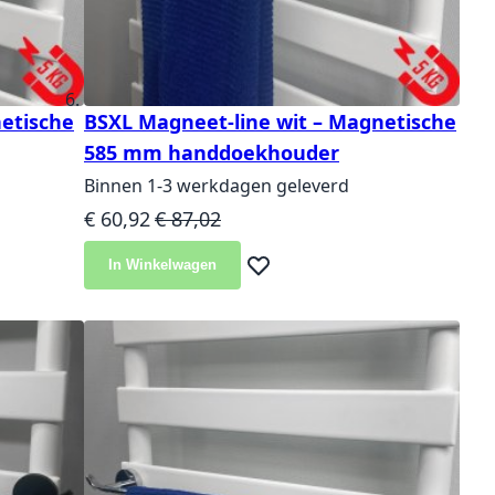
etische
BSXL Magneet-line wit – Magnetische
585 mm handdoekhouder
Binnen 1-3 werkdagen geleverd
Speciale prijs
Normale prijs
€ 60,92
€ 87,02
In Winkelwagen
langlijst
Voeg toe aan verlanglijst