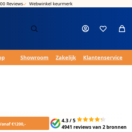
00 Reviews
Webwinkel keurmerk
Laa
Mijn account
Verlanglijst
Winke
op
Showroom
Zakelijk
Klantenservice
4.3 / 5
Vanaf €1200,-
4941 reviews
van
2 bronnen