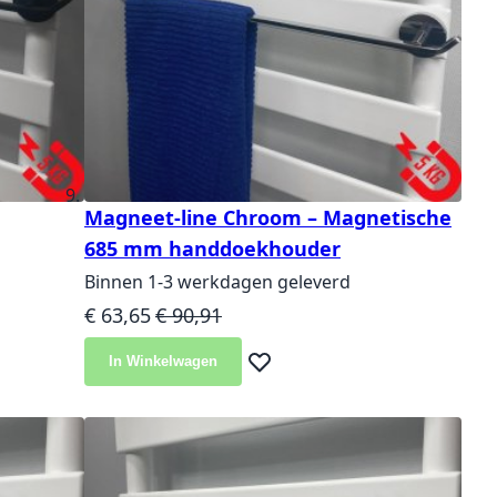
Magneet-line Chroom – Magnetische
685 mm handdoekhouder
Binnen 1-3 werkdagen geleverd
Speciale prijs
Normale prijs
€ 63,65
€ 90,91
In Winkelwagen
Voeg toe aan verlanglijst
langlijst