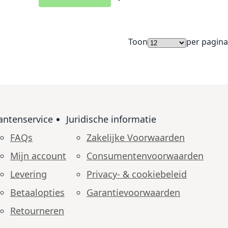
langlijst
Voeg toe aan verlanglijst
Toon
per pagina
antenservice
Juridische informatie
FAQs
Zakelijke Voorwaarden
Mijn account
Consumenten­voorwaarden
Levering
Privacy- & cookiebeleid
Betaalopties
Garantie­voorwaarden
Retourneren