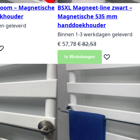
room – Magnetische
BSXL Magneet-line zwart –
khouder
Magnetische 535 mm
handdoekhouder
en geleverd
js
Binnen 1-3 werkdagen geleverd
Speciale prijs
Normale prijs
€ 57,78
€ 82,53
eg toe aan verlanglijst
In Winkelwagen
Voeg toe aan ver