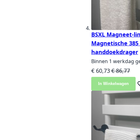
BSXL Magneet-lin
Magnetische 38
handdoekdrager
Binnen 1 werkdag g
Speciale prijs
Normale pri
€ 60,73
€ 86,77
In Winkelwagen
Vo