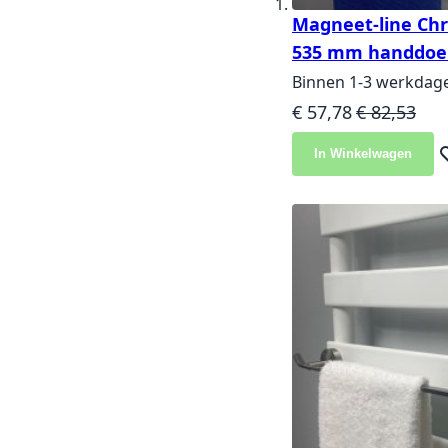
Magneet-line Ch
535 mm handdoe
Binnen 1-3 werkdag
Speciale prijs
Normale pri
€ 57,78
€ 82,53
In Winkelwagen
Vo