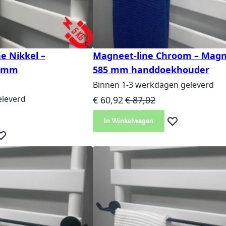
e Nikkel –
Magneet-line Chroom – Magn
5 mm
585 mm handdoekhouder
Binnen 1-3 werkdagen geleverd
Speciale prijs
Normale prijs
eleverd
€ 60,92
€ 87,02
js
In Winkelwagen
Voeg toe aan ver
eg toe aan verlanglijst