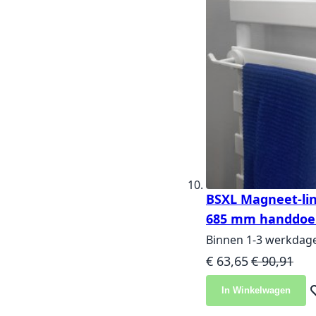
BSXL Magneet-lin
685 mm handdoe
Binnen 1-3 werkdag
Speciale prijs
Normale pri
€ 63,65
€ 90,91
In Winkelwagen
Vo