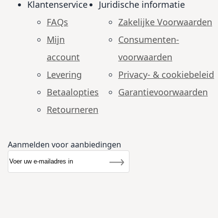
Klantenservice
Juridische informatie
FAQs
Zakelijke Voorwaarden
Mijn
Consumenten­
account
voorwaarden
Levering
Privacy- & cookiebeleid
Betaalopties
Garantie­voorwaarden
Retourneren
Aanmelden voor aanbiedingen
Abonneer u op onze nieuwsbrief
Nieuwsbrief
Inschrijven