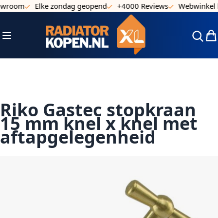
owroom
Elke zondag geopend
+4000 Reviews
Webwinkel k
Ga naar de inhoud
Toggle Nav
Win
Riko Gastec stopkraan
15 mm knel x knel met
aftapgelegenheid