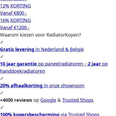
12% KORTING
Vanaf €800,-
16% KORTING
Vanaf €1200,-
Waarom kiezen voor RadiatorKopen?
✓
Gratis levering
in Nederland & België
✓
10 jaar garantie
op paneelradiatoren –
2 jaar
op
handdoekradiatoren
✓
20% afhaalkorting
in onze showroom
✓
+4000 reviews
op
Google
&
Trusted Shops
✓
100% kopersbescherming
via Trusted Shops