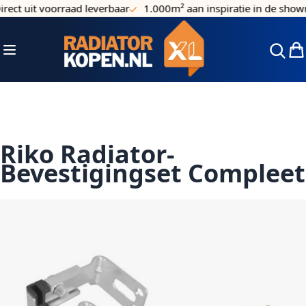
rect uit voorraad leverbaar
1.000m² aan inspiratie in de show
Ga naar de inhoud
Toggle Nav
Win
Riko Radiator-
Bevestigingset Compleet