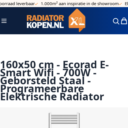
orraad leverbaar
1.000m² aan inspiratie in de showroom
Elk
Ga naar de inhoud
Toggle Nav
Win
160x50 cm - Ecorad E-
Smart Wifi - 700W -
Geborsteld Staal -
Programeerbare
Elektrische Radiator