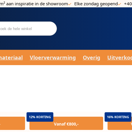
m² aan inspiratie in de showroom
Elke zondag geopend
+40
materiaal
Vloerverwarming
Overig
Uitverko
12% KORTING
16% KORTING
-
Vanaf €800,-