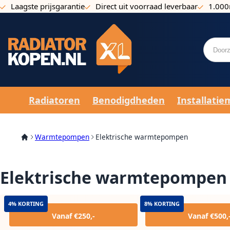
Laagste prijsgarantie
Direct uit voorraad leverbaar
1.000
Ga naar de inhoud
Radiatoren
Benodigdheden
Installatie
Warmtepompen
Elektrische warmtepompen
Elektrische warmtepompen
4% KORTING
8% KORTING
Vanaf €250,-
Vanaf €500,