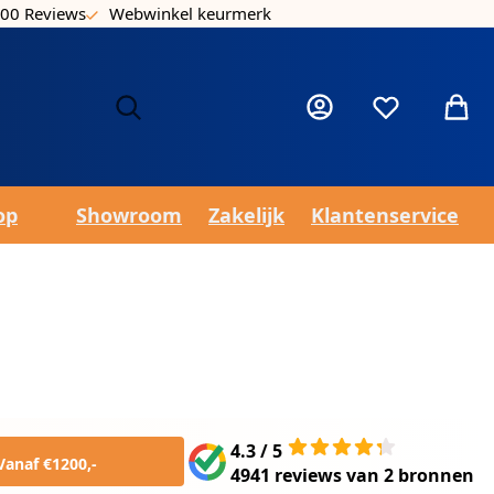
00 Reviews
Webwinkel keurmerk
Laa
Mijn account
Verlanglijst
Winke
op
Showroom
Zakelijk
Klantenservice
4.3 / 5
Vanaf €1200,-
4941 reviews
van
2 bronnen