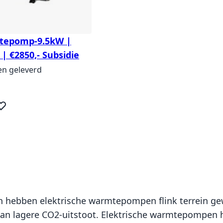
tepomp-9.5kW |
c | €2850,- Subsidie
en geleverd
eg toe aan verlanglijst
en hebben elektrische warmtepompen flink terrein 
aan lagere CO2-uitstoot. Elektrische warmtepompen