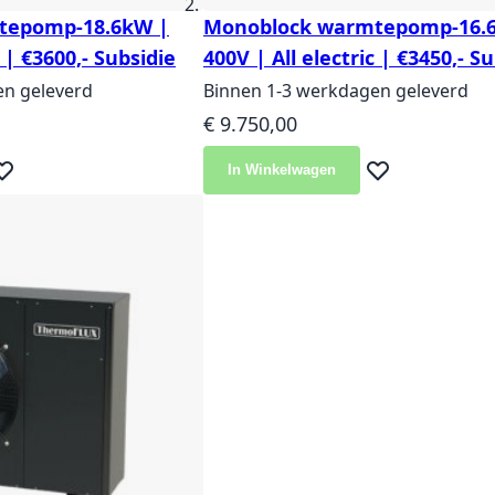
tepomp-18.6kW |
Monoblock warmtepomp-16.
c | €3600,- Subsidie
400V | All electric | €3450,- S
en geleverd
Binnen 1-3 werkdagen geleverd
€ 9.750,00
In Winkelwagen
eg toe aan verlanglijst
Voeg toe aan ver