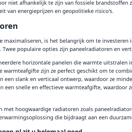
r niet afhankelijk te zijn van fossiele brandstoffen z
t van energieprijzen en geopolitieke risico's.
toren
e maximaliseren, is het belangrijk om te investeren
Twee populaire opties zijn paneelradiatoren en verti
meerdere horizontale panelen die warmte uitstralen 
ënte warmteafgifte zijn ze perfect geschikt om te c
en een slank en verticaal ontwerp, waardoor ze minde
 een snelle en effectieve warmteafgifte, waardoor ze
met hoogwaardige radiatoren zoals paneelradiatore
 verwarmingsoplossing die bijdraagt aan een duurza
pen.nl zit u helemaal goed