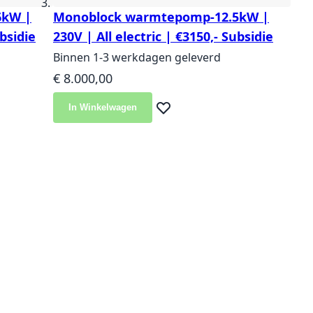
6kW |
Monoblock warmtepomp-12.5kW |
ubsidie
230V | All electric | €3150,- Subsidie
Binnen 1-3 werkdagen geleverd
€ 8.000,00
In Winkelwagen
langlijst
Voeg toe aan verlanglijst