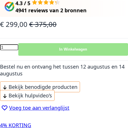
4.3 / 5
4941 reviews
van
2 bronnen
€ 299,00
€ 375,00
Speciale prijs
Normale prijs
In Winkelwagen
Bestel nu en ontvang het
tussen 12 augustus en 14
augustus
Bekijk benodigde producten
Bekijk hulpvideo’s
Voeg toe aan verlanglijst
4% KORTING