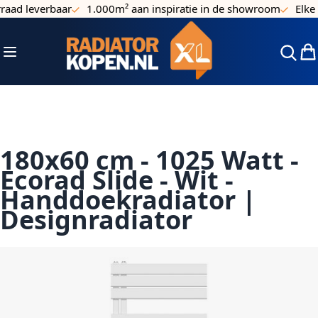
aad leverbaar
1.000m² aan inspiratie in de showroom
Elke 
Ga naar de inhoud
Toggle Nav
Win
180x60 cm - 1025 Watt -
Ecorad Slide - Wit -
Handdoekradiator |
Designradiator