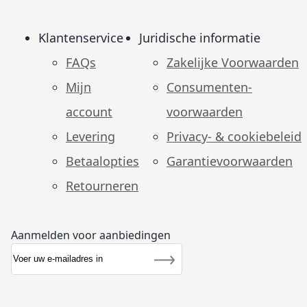
Klantenservice
Juridische informatie
FAQs
Zakelijke Voorwaarden
Mijn
Consumenten­
account
voorwaarden
Levering
Privacy- & cookiebeleid
Betaalopties
Garantie­voorwaarden
Retourneren
Aanmelden voor aanbiedingen
Abonneer u op onze nieuwsbrief
Nieuwsbrief
Inschrijven