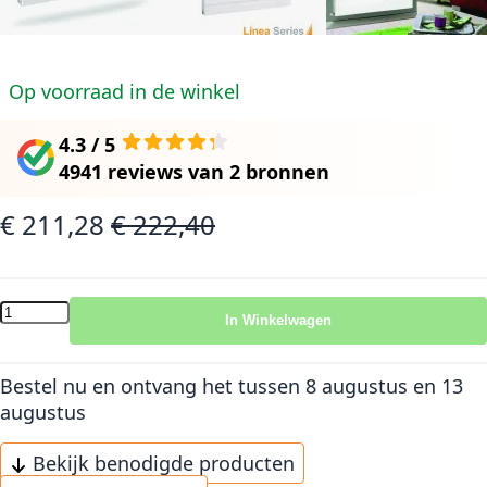
Op voorraad in de winkel
4.3 / 5
4941 reviews
van
2 bronnen
€ 211,28
€ 222,40
Speciale prijs
Normale prijs
In Winkelwagen
Bestel nu en ontvang het
tussen 8 augustus en 13
augustus
Bekijk benodigde producten