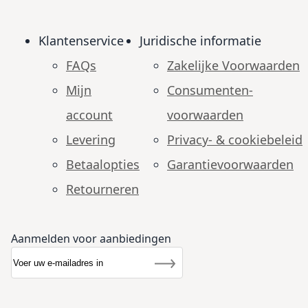
Klantenservice
Juridische informatie
FAQs
Zakelijke Voorwaarden
Mijn
Consumenten­
account
voorwaarden
Levering
Privacy- & cookiebeleid
Betaalopties
Garantie­voorwaarden
Retourneren
Aanmelden voor aanbiedingen
Abonneer u op onze nieuwsbrief
Nieuwsbrief
Inschrijven