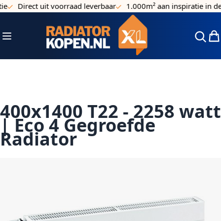
Direct uit voorraad leverbaar
1.000m² aan inspiratie in de 
Ga naar de inhoud
Toggle Nav
Win
400x1400 T22 - 2258 watt
| Eco 4 Gegroefde
Radiator