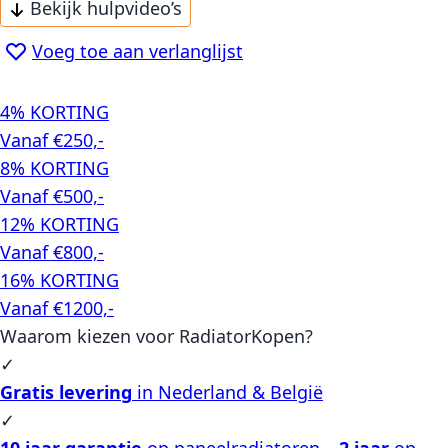
Bekijk hulpvideo’s
Voeg toe aan verlanglijst
4% KORTING
Vanaf €250,-
8% KORTING
Vanaf €500,-
12% KORTING
Vanaf €800,-
16% KORTING
Vanaf €1200,-
Waarom kiezen voor RadiatorKopen?
✓
Gratis levering
in Nederland & België
✓
10 jaar garantie
op paneelradiatoren –
2 jaar
op