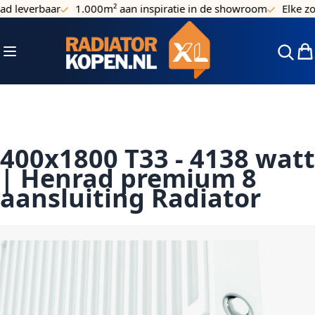
 leverbaar
1.000m² aan inspiratie in de showroom
Elke zon
Ga naar de inhoud
Toggle Nav
Win
400x1800 T33 - 4138 watt
| Henrad premium 8
aansluiting Radiator