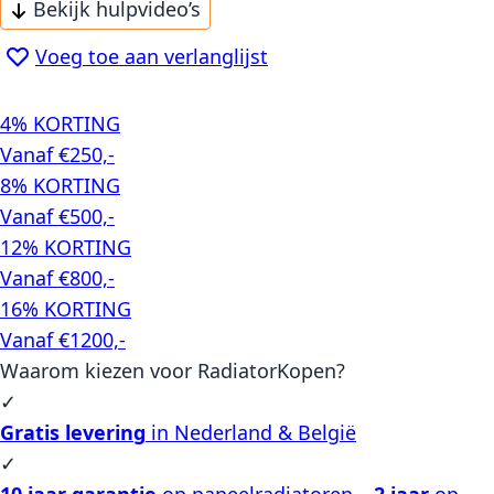
Bekijk hulpvideo’s
Voeg toe aan verlanglijst
4% KORTING
Vanaf €250,-
8% KORTING
Vanaf €500,-
12% KORTING
Vanaf €800,-
16% KORTING
Vanaf €1200,-
Waarom kiezen voor RadiatorKopen?
✓
Gratis levering
in Nederland & België
✓
10 jaar garantie
op paneelradiatoren –
2 jaar
op