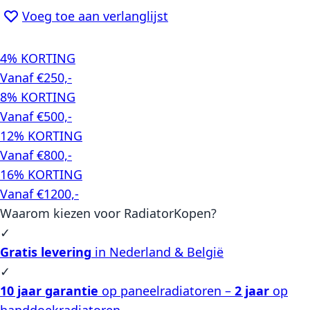
Voeg toe aan verlanglijst
4% KORTING
Vanaf €250,-
8% KORTING
Vanaf €500,-
12% KORTING
Vanaf €800,-
16% KORTING
Vanaf €1200,-
Waarom kiezen voor RadiatorKopen?
✓
Gratis levering
in Nederland & België
✓
10 jaar garantie
op paneelradiatoren –
2 jaar
op
handdoekradiatoren