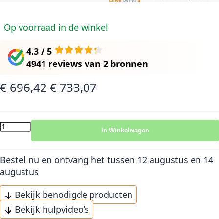
Op voorraad in de winkel
4.3 / 5
4941 reviews
van
2 bronnen
€ 696,42
€ 733,07
Speciale prijs
Normale prijs
In Winkelwagen
Bestel nu en ontvang het
tussen 12 augustus en 14
augustus
Bekijk benodigde producten
Bekijk hulpvideo’s