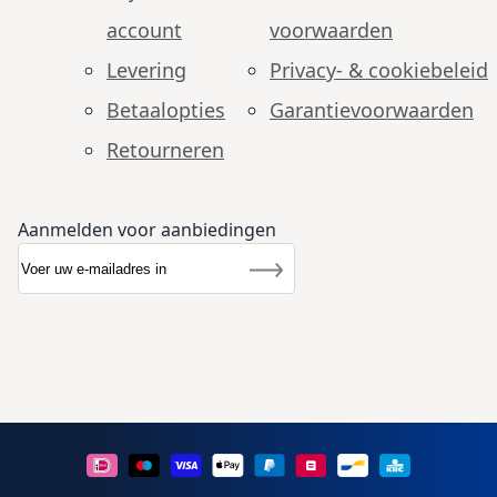
account
voorwaarden
Levering
Privacy- & cookiebeleid
Betaalopties
Garantie­voorwaarden
Retourneren
Aanmelden voor aanbiedingen
Abonneer u op onze nieuwsbrief
Nieuwsbrief
Inschrijven