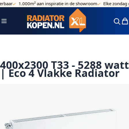
baar
1.000m² aan inspiratie in de showroom
Elke zondag ge
Ga naar de inhoud
Toggle Nav
Win
400x2300 T33 - 5288 watt
| Eco 4 Vlakke Radiator