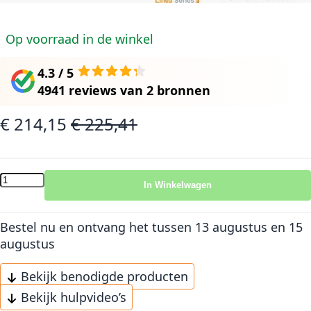
Op voorraad in de winkel
4.3 / 5
4941 reviews
van
2 bronnen
€ 214,15
€ 225,41
Speciale prijs
Normale prijs
In Winkelwagen
Bestel nu en ontvang het
tussen 13 augustus en 15
augustus
Bekijk benodigde producten
Bekijk hulpvideo’s