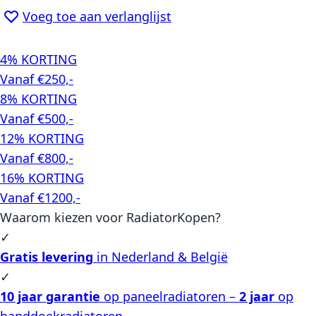
Voeg toe aan verlanglijst
4% KORTING
Vanaf €250,-
8% KORTING
Vanaf €500,-
12% KORTING
Vanaf €800,-
16% KORTING
Vanaf €1200,-
Waarom kiezen voor RadiatorKopen?
✓
Gratis levering
in Nederland & België
✓
10 jaar garantie
op paneelradiatoren –
2 jaar
op
handdoekradiatoren