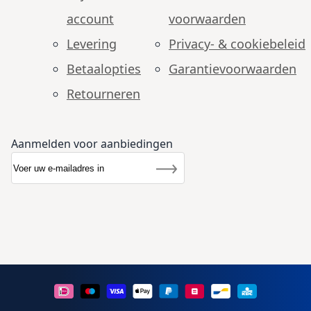
account
voorwaarden
Levering
Privacy- & cookiebeleid
Betaalopties
Garantie­voorwaarden
Retourneren
Aanmelden voor aanbiedingen
Abonneer u op onze nieuwsbrief
Nieuwsbrief
Inschrijven