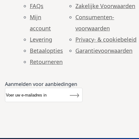
FAQs
Zakelijke Voorwaarden
Mijn
Consumenten­
account
voorwaarden
Levering
Privacy- & cookiebeleid
Betaalopties
Garantie­voorwaarden
Retourneren
Aanmelden voor aanbiedingen
Abonneer u op onze nieuwsbrief
Nieuwsbrief
Inschrijven