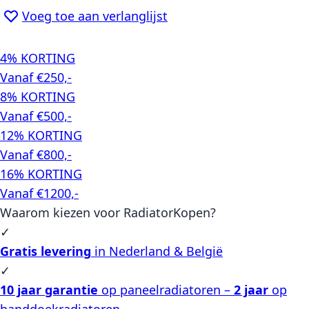
Voeg toe aan verlanglijst
4% KORTING
Vanaf €250,-
8% KORTING
Vanaf €500,-
12% KORTING
Vanaf €800,-
16% KORTING
Vanaf €1200,-
Waarom kiezen voor RadiatorKopen?
✓
Gratis levering
in Nederland & België
✓
10 jaar garantie
op paneelradiatoren –
2 jaar
op
handdoekradiatoren