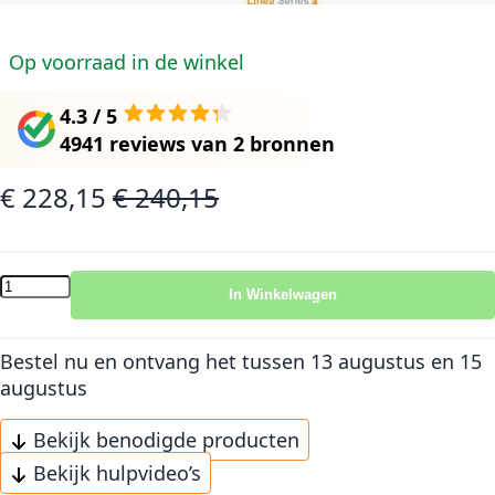
Op voorraad in de winkel
4.3 / 5
4941 reviews
van
2 bronnen
€ 228,15
€ 240,15
Speciale prijs
Normale prijs
In Winkelwagen
Bestel nu en ontvang het
tussen 13 augustus en 15
augustus
Bekijk benodigde producten
Bekijk hulpvideo’s