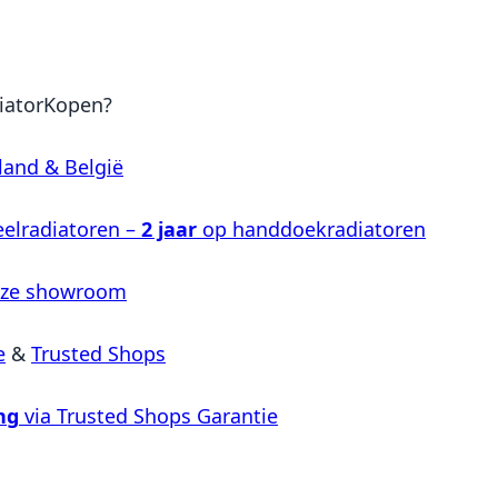
iatorKopen?
land & België
elradiatoren –
2 jaar
op handdoekradiatoren
nze showroom
e
&
Trusted Shops
ng
via Trusted Shops Garantie