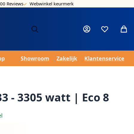
00 Reviews
Webwinkel keurmerk
Laa
Mijn account
Verlanglijst
Winke
op
Showroom
Zakelijk
Klantenservice
3 - 3305 watt | Eco 8
el