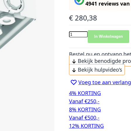
4941 reviews
va
€ 280,38
In Winkelwagen
Bestel nu en ontvang he
Bekijk benodigde pr
Bekijk hulpvideo’s
Voeg toe aan verlangl
4% KORTING
Vanaf €250,-
8% KORTING
Vanaf €500,-
12% KORTING