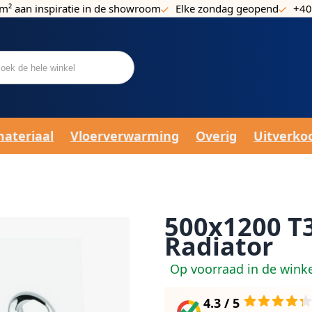
m² aan inspiratie in de showroom
Elke zondag geopend
+40
materiaal
Vloerverwarming
Overig
Uitverko
500x1200 T3
Radiator
Op voorraad in de wink
4.3 / 5