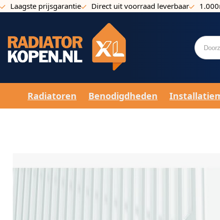
Laagste prijsgarantie
Direct uit voorraad leverbaar
1.000
Ga naar de inhoud
Radiatoren
Benodigdheden
Installatie