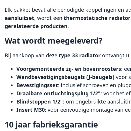
Elk pakket bevat alle benodigde koppelingen en a
aansluitset
, wordt een
thermostatische radiato
gerelateerde producten
.
Wat wordt meegeleverd?
Bij aankoop van deze
type 33 radiator
ontvangt u
Voorgemonteerde zij- en bovenroosters
: e
Wandbevestigingsbeugels (J-beugels)
voor s
Bevestigingsset
: inclusief schroeven en plug
Draaibare ontluchtingsplug 1/2"
: voor het e
Blindstoppen 1/2"
: om ongebruikte aansluiting
Insert M30
: voor eenvoudige montage van ee
10 jaar fabrieksgarantie