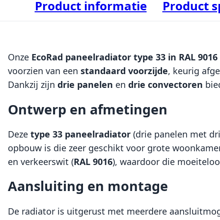
Product informatie
Product s
Onze
EcoRad paneelradiator type 33 in RAL 9016
voorzien van een
standaard voorzijde
, keurig afg
Dankzij zijn
drie panelen
en
drie convectoren
bie
Ontwerp en afmetingen
Deze
type 33 paneelradiator
(drie panelen met dr
opbouw is die zeer geschikt voor grote woonkamer
en verkeerswit (
RAL 9016
), waardoor die moeiteloos
Aansluiting en montage
De radiator is uitgerust met meerdere aansluitmo