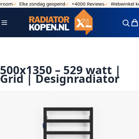
room
Elke zondag geopend
+4000 Reviews
Webwinkel ke
Ga naar de inhoud
Toggle Nav
Win
500x1350 – 529 watt |
Grid | Designradiator