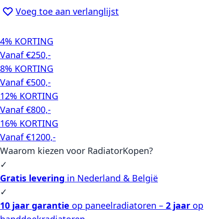
Voeg toe aan verlanglijst
4% KORTING
Vanaf €250,-
8% KORTING
Vanaf €500,-
12% KORTING
Vanaf €800,-
16% KORTING
Vanaf €1200,-
Waarom kiezen voor RadiatorKopen?
✓
Gratis levering
in Nederland & België
✓
10 jaar garantie
op paneelradiatoren –
2 jaar
op
handdoekradiatoren