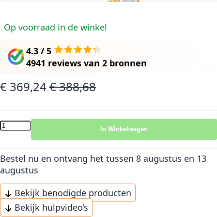
Op voorraad in de winkel
4.3 / 5
4941 reviews
van
2 bronnen
€ 369,24
€ 388,68
Speciale prijs
Normale prijs
In Winkelwagen
Bestel nu en ontvang het
tussen 8 augustus en 13
augustus
Bekijk benodigde producten
Bekijk hulpvideo’s