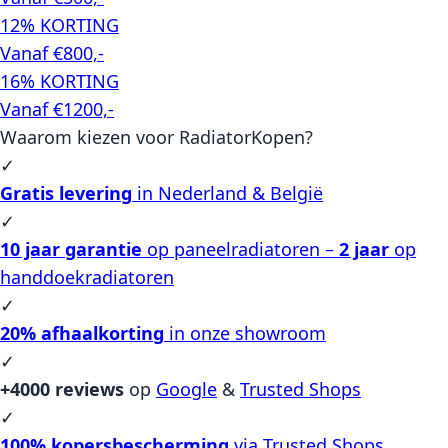
12% KORTING
Vanaf €800,-
16% KORTING
Vanaf €1200,-
Waarom kiezen voor RadiatorKopen?
✓
Gratis levering
in Nederland & België
✓
10 jaar garantie
op paneelradiatoren –
2 jaar
op
handdoekradiatoren
✓
20% afhaalkorting
in onze showroom
✓
+4000 reviews
op
Google
&
Trusted Shops
✓
100% kopersbescherming
via Trusted Shops