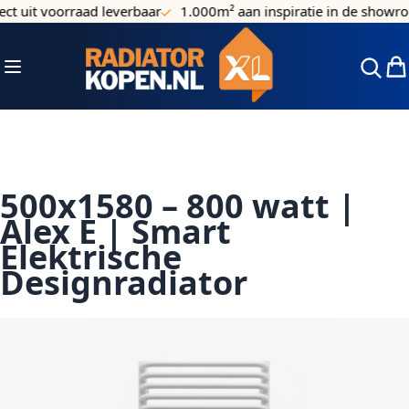
t uit voorraad leverbaar
1.000m² aan inspiratie in de showro
Ga naar de inhoud
Toggle Nav
Win
500x1580 – 800 watt |
Alex E | Smart
Elektrische
Designradiator