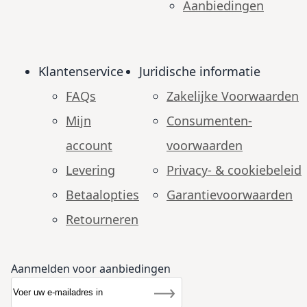
Aanbiedingen
Klantenservice
Juridische informatie
FAQs
Zakelijke Voorwaarden
Mijn
Consumenten­
account
voorwaarden
Levering
Privacy- & cookiebeleid
Betaalopties
Garantie­voorwaarden
Retourneren
Aanmelden voor aanbiedingen
Abonneer u op onze nieuwsbrief
Nieuwsbrief
Inschrijven