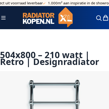
t uit voorraad leverbaar
1.000m² aan inspiratie in de showro
Ga naar de inhoud
Toggle Nav
Win
504x800 – 210 watt |
Retro | Designradiator