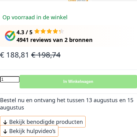
Op voorraad in de winkel
4.3 / 5
4941 reviews
van
2 bronnen
€ 188,81
€ 198,74
Speciale prijs
Normale prijs
In Winkelwagen
Bestel nu en ontvang het
tussen 13 augustus en 15
augustus
Bekijk benodigde producten
Bekijk hulpvideo’s