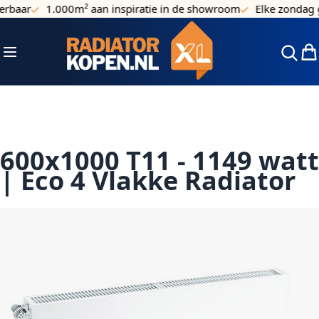
baar
1.000m² aan inspiratie in de showroom
Elke zondag ge
Ga naar de inhoud
Toggle Nav
Win
600x1000 T11 - 1149 watt
| Eco 4 Vlakke Radiator