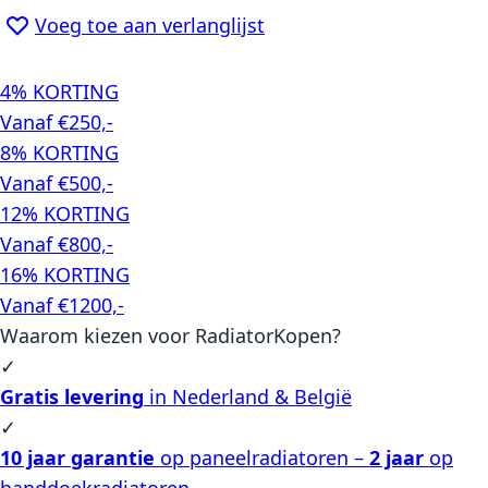
Voeg toe aan verlanglijst
4% KORTING
Vanaf €250,-
8% KORTING
Vanaf €500,-
12% KORTING
Vanaf €800,-
16% KORTING
Vanaf €1200,-
Waarom kiezen voor RadiatorKopen?
✓
Gratis levering
in Nederland & België
✓
10 jaar garantie
op paneelradiatoren –
2 jaar
op
handdoekradiatoren