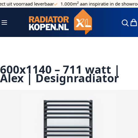
t uit voorraad leverbaar
1.000m² aan inspiratie in de showroo
Ga naar de inhoud
Toggle Nav
Win
600x1140 – 711 watt |
Alex | Designradiator