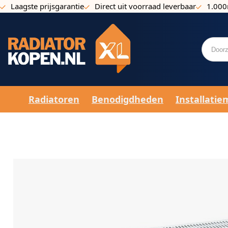
Laagste prijsgarantie
Direct uit voorraad leverbaar
1.000
Ga naar de inhoud
Radiatoren
Benodigdheden
Installatie