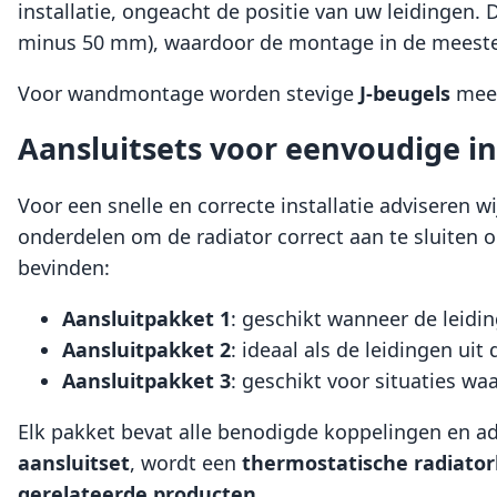
installatie, ongeacht de positie van uw leidingen.
minus 50 mm), waardoor de montage in de meeste 
Voor wandmontage worden stevige
J-beugels
meeg
Aansluitsets voor eenvoudige in
Voor een snelle en correcte installatie adviseren w
onderdelen om de radiator correct aan te sluiten op
bevinden:
Aansluitpakket 1
: geschikt wanneer de leidin
Aansluitpakket 2
: ideaal als de leidingen ui
Aansluitpakket 3
: geschikt voor situaties w
Elk pakket bevat alle benodigde koppelingen en a
aansluitset
, wordt een
thermostatische radiato
gerelateerde producten
.