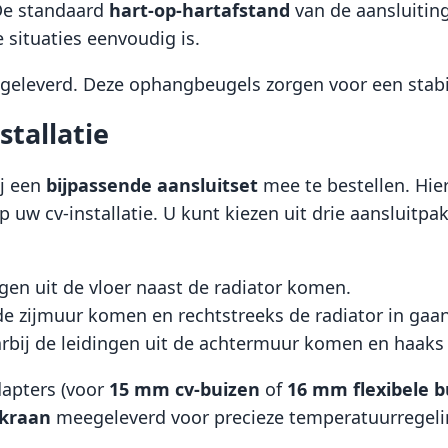
 De standaard
hart-op-hartafstand
van de aansluitin
situaties eenvoudig is.
eleverd. Deze ophangbeugels zorgen voor een stabie
stallatie
ij een
bijpassende aansluitset
mee te bestellen. Hie
 uw cv-installatie. U kunt kiezen uit drie aansluitpa
gen uit de vloer naast de radiator komen.
t de zijmuur komen en rechtstreeks de radiator in gaan
aarbij de leidingen uit de achtermuur komen en haak
dapters (voor
15 mm cv-buizen
of
16 mm flexibele b
rkraan
meegeleverd voor precieze temperatuurregeling