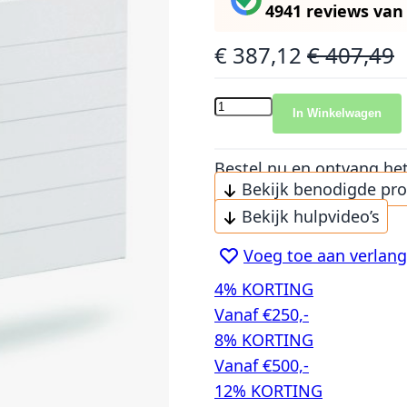
4941 reviews
va
€ 387,12
€ 407,49
Speciale prijs
Normale prijs
In Winkelwagen
Bestel nu en ontvang he
Bekijk benodigde pr
Bekijk hulpvideo’s
Voeg toe aan verlangl
4% KORTING
Vanaf €250,-
8% KORTING
Vanaf €500,-
12% KORTING