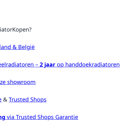
iatorKopen?
land & België
elradiatoren –
2 jaar
op handdoekradiatoren
nze showroom
e
&
Trusted Shops
ng
via Trusted Shops Garantie