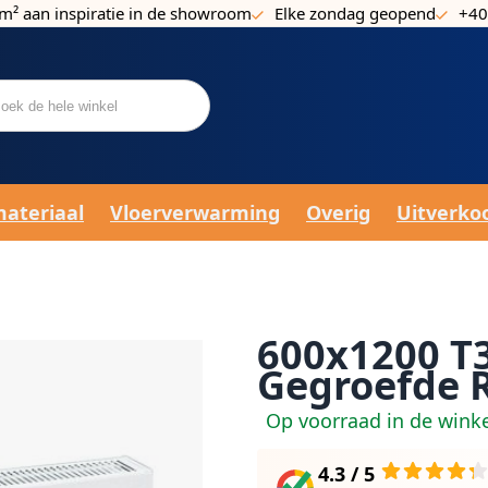
m² aan inspiratie in de showroom
Elke zondag geopend
+40
materiaal
Vloerverwarming
Overig
Uitverko
600x1200 T3
Gegroefde 
Op voorraad in de wink
4.3 / 5