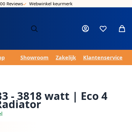
00 Reviews
Webwinkel keurmerk
Laa
Mijn account
Verlanglijst
Winke
op
Showroom
Zakelijk
Klantenservice
3 - 3818 watt | Eco 4
Radiator
el