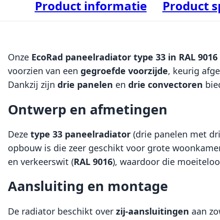
Product informatie
Product s
Onze
EcoRad paneelradiator type 33 in RAL 9016
voorzien van een
gegroefde voorzijde
, keurig afg
Dankzij zijn
drie panelen
en
drie convectoren
bie
Ontwerp en afmetingen
Deze
type 33 paneelradiator
(drie panelen met dr
opbouw is die zeer geschikt voor grote woonkamer
en verkeerswit (
RAL 9016
), waardoor die moeiteloos
Aansluiting en montage
De radiator beschikt over
zij-aansluitingen
aan zo