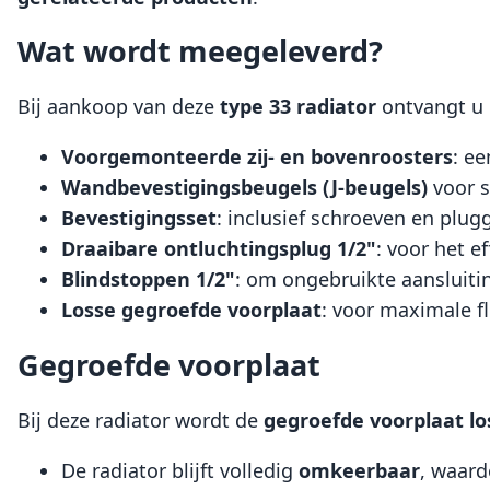
Wat wordt meegeleverd?
Bij aankoop van deze
type 33 radiator
ontvangt u
Voorgemonteerde zij- en bovenroosters
: e
Wandbevestigingsbeugels (J-beugels)
voor s
Bevestigingsset
: inclusief schroeven en plug
Draaibare ontluchtingsplug 1/2"
: voor het e
Blindstoppen 1/2"
: om ongebruikte aansluiting
Losse gegroefde voorplaat
: voor maximale f
Gegroefde voorplaat
Bij deze radiator wordt de
gegroefde voorplaat
l
De radiator blijft volledig
omkeerbaar
, waard