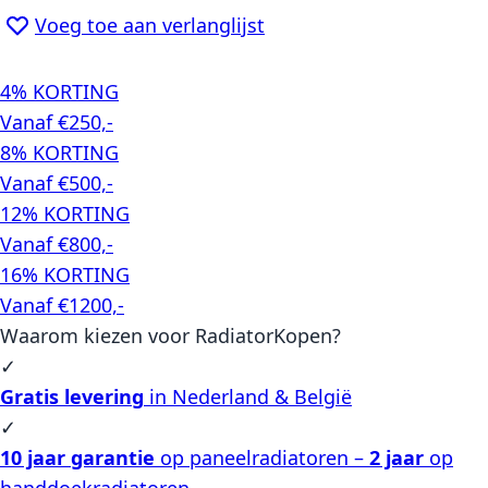
Voeg toe aan verlanglijst
4% KORTING
Vanaf €250,-
8% KORTING
Vanaf €500,-
12% KORTING
Vanaf €800,-
16% KORTING
Vanaf €1200,-
Waarom kiezen voor RadiatorKopen?
✓
Gratis levering
in Nederland & België
✓
10 jaar garantie
op paneelradiatoren –
2 jaar
op
handdoekradiatoren