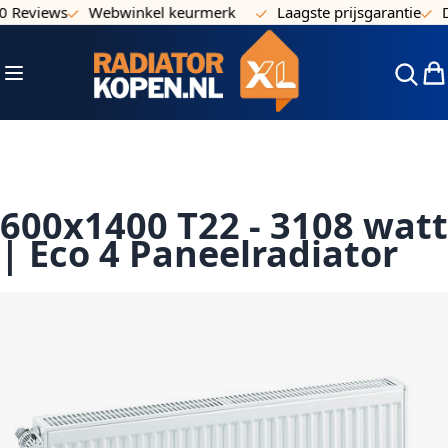
eviews
Webwinkel keurmerk
Laagste prijsgarantie
Dir
Ga naar de inhoud
Toggle Nav
Win
600x1400 T22 - 3108 watt
| Eco 4 Paneelradiator