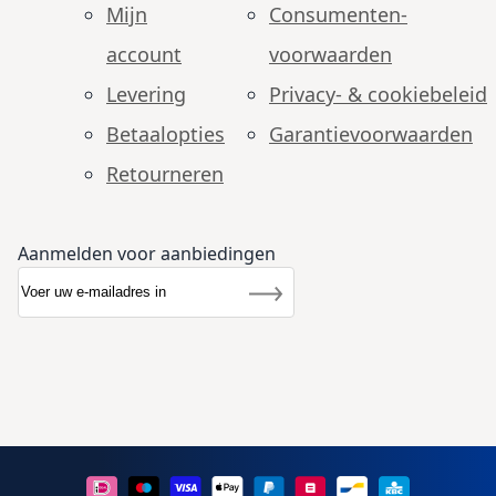
Mijn
Consumenten­
account
voorwaarden
Levering
Privacy- & cookiebeleid
Betaalopties
Garantie­voorwaarden
Retourneren
Aanmelden voor aanbiedingen
Abonneer u op onze nieuwsbrief
Nieuwsbrief
Inschrijven