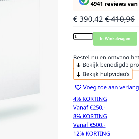
4941 reviews
va
€ 390,42
€ 410,96
Speciale prijs
Normale prijs
In Winkelwagen
Bestel nu en ontvang he
Bekijk benodigde pr
Bekijk hulpvideo’s
Voeg toe aan verlangl
4% KORTING
Vanaf €250,-
8% KORTING
Vanaf €500,-
12% KORTING