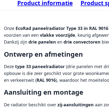
Product informatie
Product s
Onze
EcoRad paneelradiator Type 33 in RAL 9016
voorzien van een
vlakke voorzijde
, keurig afgewer
Dankzij zijn
drie panelen
en
drie convectoren
bie
Ontwerp en afmetingen
Deze
type 33 paneelradiator
(drie panelen met dr
opbouw is die zeer geschikt voor grote woonkamer
en verkeerswit (
RAL 9016
), waardoor het moeiteloos
Aansluiting en montage
De radiator beschikt over
zij-aansluitingen
aan zo