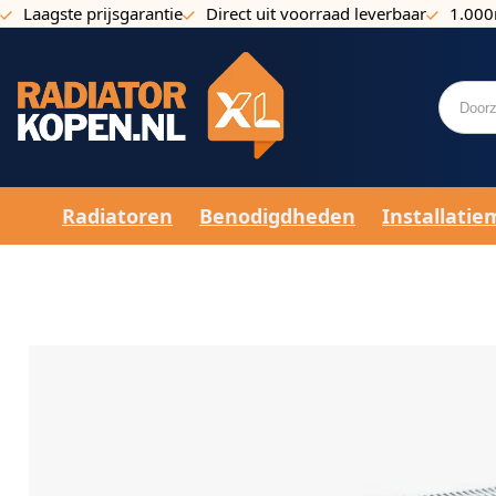
Laagste prijsgarantie
Direct uit voorraad leverbaar
1.000
Ga naar de inhoud
Radiatoren
Benodigdheden
Installatie