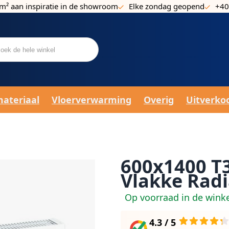
m² aan inspiratie in de showroom
Elke zondag geopend
+40
materiaal
Vloerverwarming
Overig
Uitverko
600x1400 T3
Vlakke Radi
Op voorraad in de wink
4.3 / 5