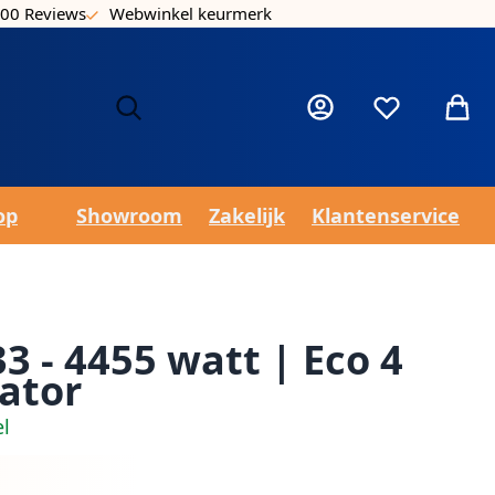
00 Reviews
Webwinkel keurmerk
Laa
Mijn account
Verlanglijst
Winke
op
Showroom
Zakelijk
Klantenservice
3 - 4455 watt | Eco 4
ator
el