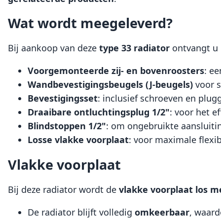
Wat wordt meegeleverd?
Bij aankoop van deze
type 33 radiator
ontvangt u
Voorgemonteerde zij- en bovenroosters
: e
Wandbevestigingsbeugels (J-beugels)
voor s
Bevestigingsset
: inclusief schroeven en plug
Draaibare ontluchtingsplug 1/2"
: voor het e
Blindstoppen 1/2"
: om ongebruikte aansluiting
Losse vlakke voorplaat
: voor maximale flexi
Vlakke voorplaat
Bij deze radiator wordt de
vlakke voorplaat
los m
De radiator blijft volledig
omkeerbaar
, waard