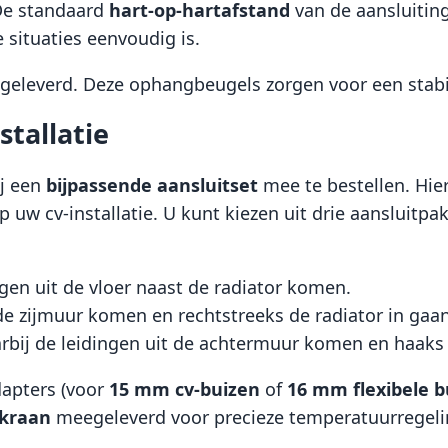
 De standaard
hart-op-hartafstand
van de aansluitin
situaties eenvoudig is.
eleverd. Deze ophangbeugels zorgen voor een stabie
stallatie
ij een
bijpassende aansluitset
mee te bestellen. Hie
 uw cv-installatie. U kunt kiezen uit drie aansluitpa
gen uit de vloer naast de radiator komen.
t de zijmuur komen en rechtstreeks de radiator in gaan
aarbij de leidingen uit de achtermuur komen en haak
dapters (voor
15 mm cv-buizen
of
16 mm flexibele b
rkraan
meegeleverd voor precieze temperatuurregeling