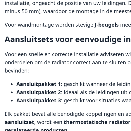
installatie, ongeacht de positie van uw leidingen.
minus 50 mm), waardoor de montage in de meeste 
Voor wandmontage worden stevige
J-beugels
meeg
Aansluitsets voor eenvoudige in
Voor een snelle en correcte installatie adviseren w
onderdelen om de radiator correct aan te sluiten op
bevinden:
Aansluitpakket 1
: geschikt wanneer de leidin
Aansluitpakket 2
: ideaal als de leidingen ui
Aansluitpakket 3
: geschikt voor situaties w
Elk pakket bevat alle benodigde koppelingen en a
aansluitset
, wordt een
thermostatische radiato
gerelateerde producten
.