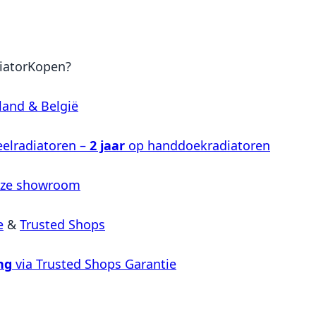
iatorKopen?
land & België
elradiatoren –
2 jaar
op handdoekradiatoren
nze showroom
e
&
Trusted Shops
ng
via Trusted Shops Garantie