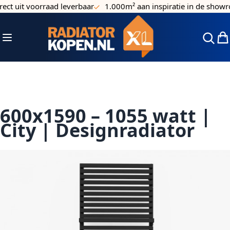
ct uit voorraad leverbaar
1.000m² aan inspiratie in de showro
Ga naar de inhoud
Toggle Nav
Win
600x1590 – 1055 watt |
City | Designradiator