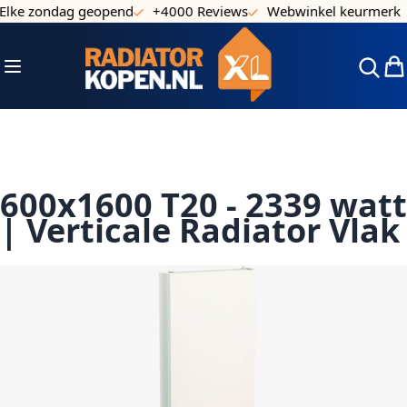
ke zondag geopend
+4000 Reviews
Webwinkel keurmerk
Ga naar de inhoud
Toggle Nav
Win
600x1600 T20 - 2339 watt
| Verticale Radiator Vlak