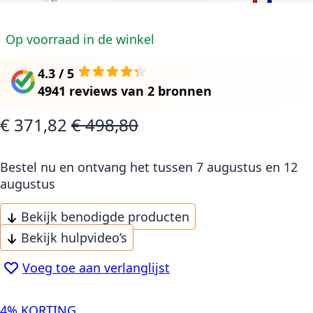
Op voorraad in de winkel
4.3 / 5
4941 reviews
van
2 bronnen
€ 371,82
€ 498,80
Speciale prijs
Normale prijs
Bestel nu en ontvang het
tussen 7 augustus en 12
augustus
Bekijk benodigde producten
Bekijk hulpvideo’s
Voeg toe aan verlanglijst
4% KORTING