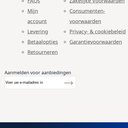
FAQs
Zakelijke Voorwaarden
Mijn
Consumenten­
account
voorwaarden
Levering
Privacy- & cookiebeleid
Betaalopties
Garantie­voorwaarden
Retourneren
Aanmelden voor aanbiedingen
Abonneer u op onze nieuwsbrief
Nieuwsbrief
Inschrijven